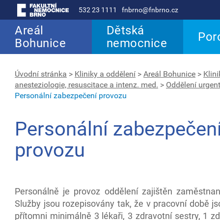
532 23 1111
fnbrno@fnbrno.cz
Areál
Dětská
Por
Bohunice
nemocnice
Úvodní stránka
>
Kliniky a oddělení
>
Areál Bohunice
>
Klin
anesteziologie, resuscitace a intenz. med.
>
Oddělení urgen
Personální zabezpečení provozu
Personální zabezpečen
provozu
Personálně je provoz oddělení zajištěn zaměstna
Služby jsou rozepisovány tak, že v pracovní době j
přítomni minimálně 3 lékaři, 3 zdravotní sestry, 1 z