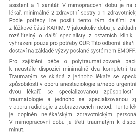
asistent a 1 sanitář. V mimopracovní dobu je na 
lékař, minimálně 2 zdravotní sestry a 1 zdravotnick
Podle potřeby lze posílit tento tým dalšími z
z lůžkové části KARIM. V jakoukoliv dobu je základ
rozšiřitelný o další specialisty z ostatních klinik,
vyhrazeni pouze pro potřeby OUP. Tito odborní lékař
dostaví na základě výzvy poslané systémem EMOFF.
Pro zajištění péče o polytraumatizované paci
k neustále dispozici minimálně dva kompletní t
Traumatým se skládá z jednoho lékaře se speci
způsobilostí v oboru anesteziologie a/nebo urgentn
dvou lékařů se specializovanou způsobilost
traumatologie a jednoho se specializovanou zp
v oboru radiologie a zobrazovacích metod. Tento lé
je doplněn nelékařským zdravotnickým person
V mimopracovní dobu je třetí traumatým k dispo
minut.