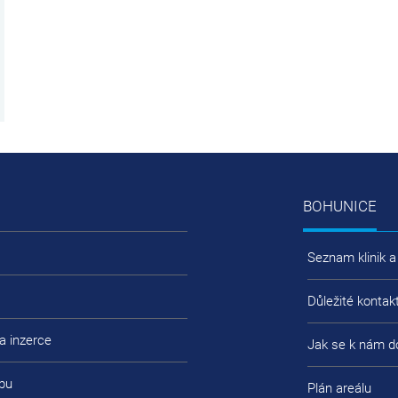
BOHUNICE
Seznam klinik a
Důležité kontak
a inzerce
Jak se k nám d
bu
Plán areálu