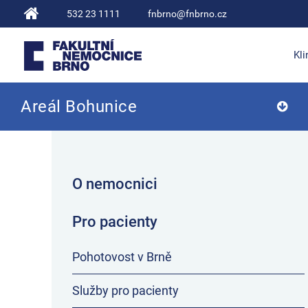
532 23 1111
fnbrno@fnbrno.cz
Kli
Areál Bohunice
Fakultní nemocnice Brno
O nemocnici
Pro pacienty
Pohotovost v Brně
Služby pro pacienty