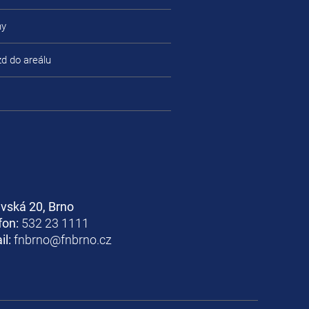
ny
zd do areálu
avská 20, Brno
fon:
532 23 1111
il:
fnbrno@fnbrno.cz