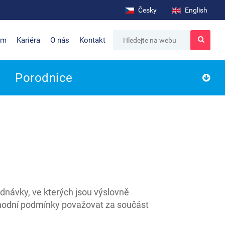
Česky
English
um
Kariéra
O nás
Kontakt
Porodnice
dnávky, ve kterých jsou výslovně
chodní podmínky považovat za součást