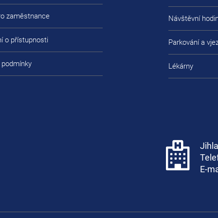
pro zaměstnance
Návštěvní hodi
í o přístupnosti
Parkování a vje
 podmínky
Lékárny
Jihl
Tele
E-ma