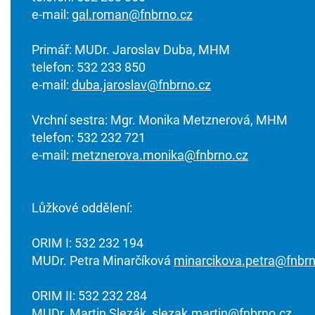
e-mail:
gal.roman@fnbrno.cz
Primář: MUDr. Jaroslav Duba, MHM
telefon: 532 233 850
e-mail:
duba.jaroslav@fnbrno.cz
Vrchní sestra: Mgr. Monika Metznerová, MHM
telefon: 532 232 721
e-mail:
metznerova.monika@fnbrno.cz
Lůžkové oddělení:
ORIM I: 532 232 194
MUDr. Petra Minarčíková
minarcikova.petra@fnbrn
ORIM II: 532 232 284
MUDr. Martin Slezák
slezak.martin@fnbrno.cz