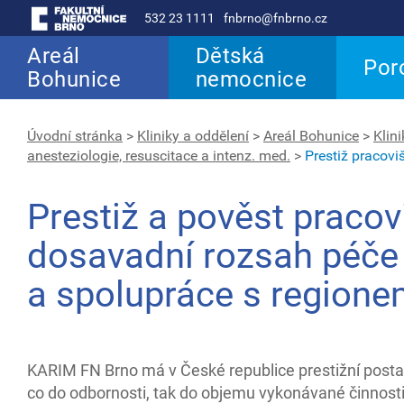
532 23 1111
fnbrno@fnbrno.cz
Areál
Dětská
Por
Bohunice
nemocnice
Úvodní stránka
>
Kliniky a oddělení
>
Areál Bohunice
>
Klin
anesteziologie, resuscitace a intenz. med.
>
Prestiž pracovi
Prestiž a pověst pracov
dosavadní rozsah péče
a spolupráce s region
KARIM FN Brno má v České republice prestižní posta
co do odbornosti, tak do objemu vykonávané činnosti