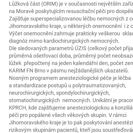
Lůžková část (ORIM) je v současnosti největším zař
na Moravě poskytujícím resuscitační péči pro dospěl
Zajišťuje superspecializovanou léčbu nemocných z c
Jihomoravského kraje, u některých onemocnění i z c
Výčet onemocnění zahrnuje prakticky veškerou skl
diagnóz mimo kardiochirurgických nemocných.
Dle sledovaných parametrů ÚZIS (celkový počet přija
průměrná ošetřovací doba, průměrný počet neobsa
lůžek přepočtený na jeden kalendářní den, počet zem
KARIM FN Brno v pásmu nejžádanějších ukazatelů.
Nosným programem anesteziologické péče je léčba
a standardizace postupů u polytraumatizovaných,
neurochirurgických, spondylochirurgických,
stomatochirurgických nemocných. Unikátní je praco
KPRCH, kde zajišťujeme anesteziologickou a konziliá
péči pro popálené všech věkových skupin. V rámci
Jihomoravského kraje je to pak poskytování anestézi
rizikovým skupinám pacientů, kteří jsou soustřeďová