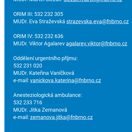
ORIM III: 532 232 305
MUDr. Eva Straževská
strazevska.eva@fnbrno.cz
ORIM IV: 532 232 636
MUDr. Viktor Agalarev
agalarev.viktor@fnbrno.cz
Oddělení urgentního příjmu:
532 231 020
MUDr. Kateřina Vaníčková
e-mail:
vanickova.katerina@fnbrno.cz
Anesteziologická ambulance:
532 233 716
MUDr. Jitka Zemanová
e-mail:
zemanova.jitka@fnbrno.cz