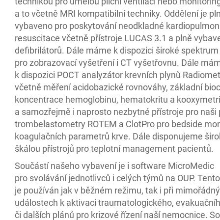
technikou pro umělou plicní ventilaci nebo monitorin
a to včetně MRI kompatibilní techniky. Oddělení je pl
vybaveno pro poskytování neodkladné kardiopulmon
resuscitace včetně přístroje LUCAS 3.1 a plně vyba
defibrilátorů. Dále máme k dispozici široké spektrum 
pro zobrazovací vyšetření i CT vyšetřovnu. Dále má
k dispozici POCT analyzátor krevních plynů Radiome
včetně měření acidobazické rovnováhy, základní bio
koncentrace hemoglobinu, hematokritu a kooxymetr
a samozřejmě i naprosto nezbytné přístroje pro naši p
trombelastometry ROTEM a ClotPro pro bedside mon
koagulačních parametrů krve. Dále disponujeme šir
škálou přístrojů pro teplotní management pacientů.
Součástí našeho vybavení je i software MicroMedic
pro svolávání jednotlivců i celých týmů na OUP. Tent
je používán jak v běžném režimu, tak i při mimořádn
událostech k aktivaci traumatologického, evakuační
či dalších plánů pro krizové řízení naší nemocnice. S