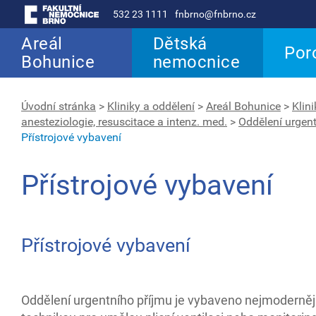
532 23 1111
fnbrno@fnbrno.cz
Areál
Dětská
Por
Bohunice
nemocnice
Úvodní stránka
>
Kliniky a oddělení
>
Areál Bohunice
>
Klin
anesteziologie, resuscitace a intenz. med.
>
Oddělení urgen
Přístrojové vybavení
Přístrojové vybavení
Přístrojové vybavení
Oddělení urgentního příjmu je vybaveno nejmoderněj