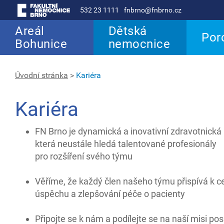
532 23 1111
fnbrno@fnbrno.cz
Areál
Dětská
Por
Bohunice
nemocnice
Úvodní stránka
>
Kariéra
Kariéra
FN Brno je dynamická a inovativní zdravotnická 
která neustále hledá talentované profesionály
pro rozšíření svého týmu
Věříme, že každý člen našeho týmu přispívá k 
úspěchu a zlepšování péče o pacienty
Připojte se k nám a podílejte se na naší misi po