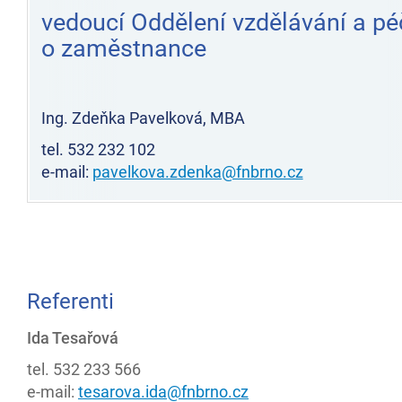
vedoucí Oddělení vzdělávání a pé
o zaměstnance
Ing. Zdeňka Pavelková, MBA
tel. 532 232 102
e-mail:
pavelkova.zdenka@fnbrno.cz
Referenti
Ida Tesařová
tel. 532 233 566
e-mail:
tesarova.ida@fnbrno.cz