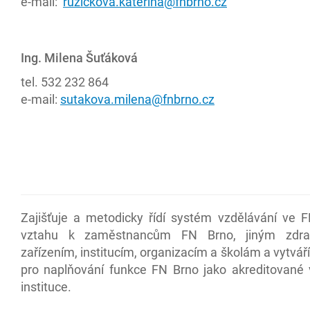
e-mail:
ruzickova.katerina@fnbrno.cz
Ing. Milena Šuťáková
tel. 532 232 864
e-mail:
sutakova.milena@fnbrno.cz
Zajišťuje a metodicky řídí systém vzdělávání ve 
vztahu k zaměstnancům FN Brno, jiným zdra
zařízením, institucím, organizacím a školám a vytvá
pro naplňování funkce FN Brno jako akreditované 
instituce.