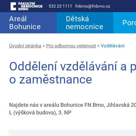
532 23 1111
fnbrno@fnbrno.cz
Areál
Dětská
Por
Bohunice
nemocnice
Úvodní stránka
>
Pro odbornou veřejnost
>
Vzdělávání
Oddělení vzdělávání a 
o zaměstnance
Najdete nás v areálu Bohunice FN Brno, Jihlavská 20
L (výšková budova), 3. NP