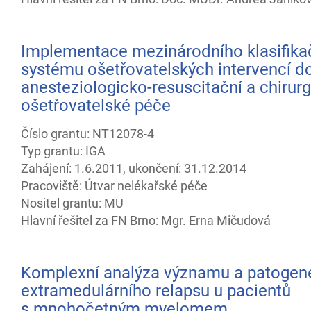
Implementace mezinárodního klasifika
systému ošetřovatelských intervencí d
anesteziologicko-resuscitační a chirur
ošetřovatelské péče
Číslo grantu: NT12078-4
Typ grantu: IGA
Zahájení: 1.6.2011, ukončení: 31.12.2014
Pracoviště: Útvar nelékařské péče
Nositel grantu: MU
Hlavní řešitel za FN Brno: Mgr. Erna Mičudová
Komplexní analýza významu a patogen
extramedulárního relapsu u pacientů
s mnohočetným myelomem