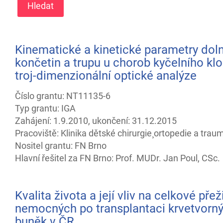
Kinematické a kinetické parametry dol
končetin a trupu u chorob kyčelního kl
troj-dimenzionální optické analýze
Číslo grantu: NT11135-6
Typ grantu: IGA
Zahájení: 1.9.2010, ukončení: 31.12.2015
Pracoviště: Klinika dětské chirurgie¸ ortopedie a trau
Nositel grantu: FN Brno
Hlavní řešitel za FN Brno: Prof. MUDr. Jan Poul, CSc.
Kvalita života a její vliv na celkové přeži
nemocných po transplantaci krvetvorn
buněk v ČR