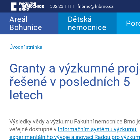
532 23 1111
fnbrno@fnbrno.cz
Areál
Dětská
Por
Bohunice
nemocnice
Úvodní stránka
Granty a výzkumné proj
řešené v posledních 5
letech
Výsledky vědy a výzkumu Fakultní nemocnice Brno j
veřejně dostupné v
Informačním systému výzkumu,
experimentálního vývoje a inovací Radou pro výzkum