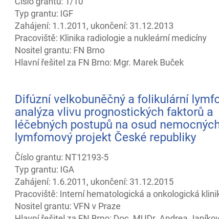
Číslo grantu: 1/10
Typ grantu: IGF
Zahájení: 1.1.2011, ukončení: 31.12.2013
Pracoviště: Klinika radiologie a nukleární medicíny
Nositel grantu: FN Brno
Hlavní řešitel za FN Brno: Mgr. Marek Buček
Difúzní velkobuněčný a folikulární lymf
analýza vlivu prognostických faktorů a
léčebných postupů na osud nemocných
lymfomový projekt České republiky
Číslo grantu: NT12193-5
Typ grantu: IGA
Zahájení: 1.6.2011, ukončení: 31.12.2015
Pracoviště: Interní hematologická a onkologická klini
Nositel grantu: VFN v Praze
Hlavní řešitel za FN Brno: Doc. MUDr. Andrea Janíkov