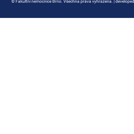
© Fakultní nemocnice Brno. Všechna práva vyhrazena.
| develope