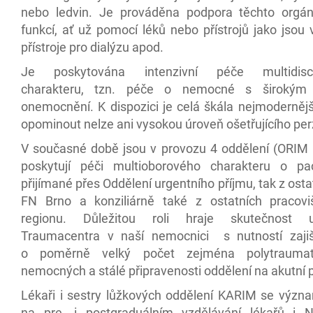
nebo ledvin. Je prováděna podpora těchto orgán
funkcí, ať už pomocí léků nebo přístrojů jako jsou v
přístroje pro dialýzu apod.
Je poskytována intenzivní péče multidiscip
charakteru, tzn. péče o nemocné s širokým
onemocnění. K dispozici je celá škála nejmodernějš
opominout nelze ani vysokou úroveň ošetřujícího per
V současné době jsou v provozu 4 oddělení (ORIM I-
poskytují péči multioborového charakteru o pa
přijímané přes Oddělení urgentního příjmu, tak z ostat
FN Brno a konziliárně také z ostatních pracov
regionu. Důležitou roli hraje skutečnost u
Traumacentra v naší nemocnici s nutností zaji
o poměrně velký počet zejména polytraumat
nemocných a stálé připravenosti oddělení na akutní p
Lékaři i sestry lůžkových oddělení KARIM se význa
na pre- i postgraduálním vzdělávání lékařů i 