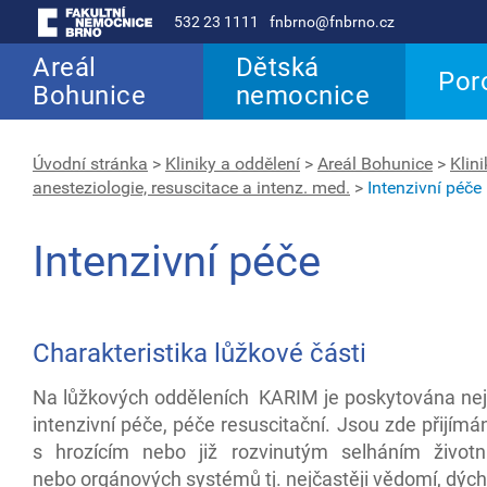
532 23 1111
fnbrno@fnbrno.cz
Areál
Dětská
Por
Bohunice
nemocnice
Úvodní stránka
>
Kliniky a oddělení
>
Areál Bohunice
>
Klin
anesteziologie, resuscitace a intenz. med.
>
Intenzivní péče
Intenzivní péče
Charakteristika lůžkové části
Na lůžkových odděleních KARIM je poskytována nej
intenzivní péče, péče resuscitační. Jsou zde přijím
s hrozícím nebo již rozvinutým selháním životn
nebo orgánových systémů tj. nejčastěji vědomí, dýc