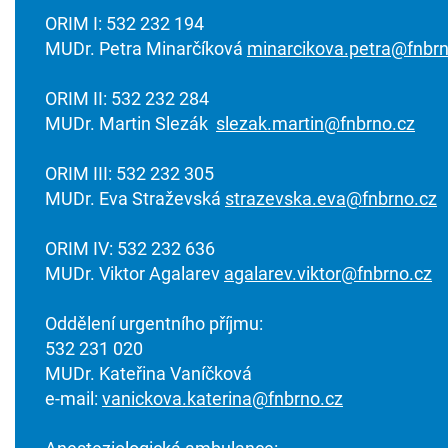
ORIM I: 532 232 194
MUDr. Petra Minarčíková
minarcikova.petra@fnbrn
ORIM II: 532 232 284
MUDr. Martin Slezák
slezak.martin@fnbrno.cz
ORIM III: 532 232 305
MUDr. Eva Straževská
strazevska.eva@fnbrno.cz
ORIM IV: 532 232 636
MUDr. Viktor Agalarev
agalarev.viktor@fnbrno.cz
Oddělení urgentního příjmu:
532 231 020
MUDr. Kateřina Vaníčková
e-mail:
vanickova.katerina@fnbrno.cz