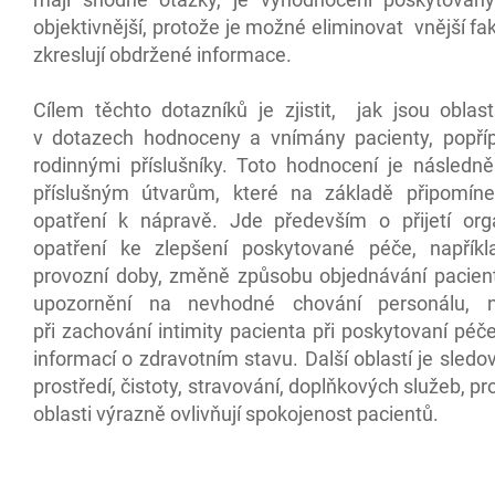
objektivnější, protože je možné eliminovat vnější fak
zkreslují obdržené informace.
Cílem těchto dotazníků je zjistit, jak jsou oblas
v dotazech hodnoceny a vnímány pacienty, popříp
rodinnými příslušníky. Toto hodnocení je násled
příslušným útvarům, které na základě připomínek
opatření k nápravě. Jde především o přijetí org
opatření ke zlepšení poskytované péče, napřík
provozní doby, změně způsobu objednávání pacien
upozornění na nevhodné chování personálu, n
při zachování intimity pacienta při poskytovaní péč
informací o zdravotním stavu. Další oblastí je sledov
prostředí, čistoty, stravování, doplňkových služeb, pro
oblasti výrazně ovlivňují spokojenost pacientů.