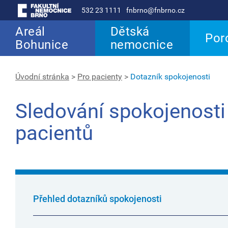
532 23 1111
fnbrno@fnbrno.cz
Areál
Dětská
Por
Bohunice
nemocnice
Úvodní stránka
>
Pro pacienty
>
Dotazník spokojenosti
Sledování spokojenosti
pacientů
Přehled dotazníků spokojenosti