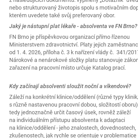
nebo strukturovaný životopis spolu s motivačním do
kterém uvedete také svůj preferovaný obor.
Jaký je nástupní plat lékaře - absolventa ve FN Brno?
FN Brno je příspěvkovou organizací přímo řízenou
Ministerstvem zdravotnictví. Platy jejich zaměstnanců
od 1. 4. 2026, příloha č. 3 k nařízení vlády č. 341/201
Nárokové a nenárokové složky platu stanovuje zákon
zařazení na pracovní místo určuje Katalog prací.
Kdy začínají absolventi sloužit noční a víkendové?
Záleží na konkrétní klinice/oddělení (různé typy klini
s různě nastavenou pracovní dobou, složitostí oboru) 
tedy jednoznačně určit časový úsek, rovněž záleží
na individuálním přístupu absolventa k adaptaci
na klinice/oddělení - jeho znalostech, dovednostech,
zkušenostech, jak rychle se orientuje v problematice