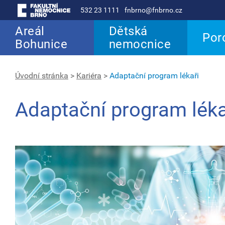
532 23 1111
fnbrno@fnbrno.cz
Areál
Dětská
Por
Bohunice
nemocnice
Úvodní stránka
>
Kariéra
>
Adaptační program lékaři
Adaptační program léka