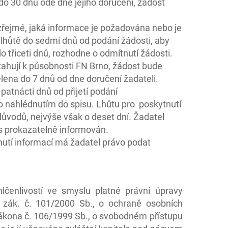
 do 30 dnů ode dne jejího doručení, žádost
 zřejmé, jaká informace je požadována nebo je
 lhůtě do sedmi dnů od podání žádosti, aby
o třiceti dnů, rozhodne o odmítnutí žádosti.
ahují k působnosti FN Brno, žádost bude
ena do 7 dnů od dne doručení žadateli.
atnácti dnů od přijetí podání
o nahlédnutím do spisu. Lhůtu pro poskytnutí
ůvodů, nejvýše však o deset dní. Žadatel
as prokazatelně informován.
tnutí informací má žadatel právo podat
lčenlivostí ve smyslu platné právní úpravy
 zák. č. 101/2000 Sb., o ochraně osobních
zákona č. 106/1999 Sb., o svobodném přístupu