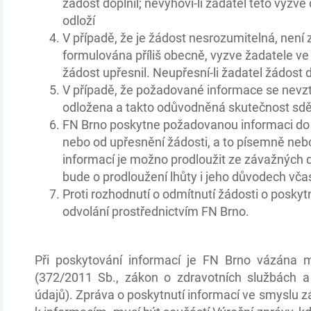
žádost doplnil; nevyhoví-li žadatel této výzvě
odloží
V případě, že je žádost nesrozumitelná, není
formulována příliš obecně, vyzve žadatele ve
žádost upřesnil. Neupřesní-li žadatel žádost d
V případě, že požadované informace se nevzt
odložena a takto odůvodněná skutečnost sděl
FN Brno poskytne požadovanou informaci do p
nebo od upřesnění žádosti, a to písemně neb
informací je možno prodloužit ze závažných d
bude o prodloužení lhůty i jeho důvodech vč
Proti rozhodnutí o odmítnutí žádosti o posky
odvolání prostřednictvím FN Brno.
Při poskytování informací je FN Brno vázána m
(372/2011 Sb., zákon o zdravotních službách a
údajů). Zpráva o poskytnutí informací ve smyslu 