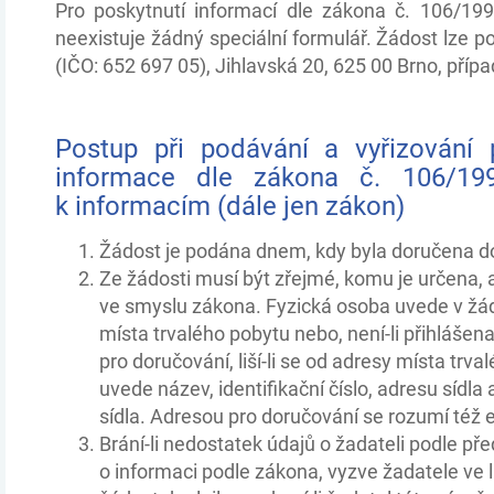
Pro poskytnutí informací dle zákona č. 106/19
neexistuje žádný speciální formulář. Žádost lze 
(IČO: 652 697 05), Jihlavská 20, 625 00 Brno, pří
Postup při podávání a vyřizování 
informace dle zákona č. 106/19
k informacím (dále jen zákon)
Žádost je podána dnem, kdy byla doručena d
Ze žádosti musí být zřejmé, komu je určena,
ve smyslu zákona. Fyzická osoba uvede v žád
místa trvalého pobytu nebo, není-li přihlášen
pro doručování, liší-li se od adresy místa trv
uvede název, identifikační číslo, adresu sídla 
sídla. Adresou pro doručování se rozumí též 
Brání-li nedostatek údajů o žadateli podle př
o informaci podle zákona, vyzve žadatele ve 