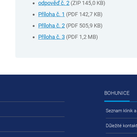
odpověď č. 2
(ZIP 145,0 KB)
Příloha č. 1
(PDF 142,7 KB)
Příloha č. 2
(PDF 505,9 KB)
Příloha č. 3
(PDF 1,2 MB)
BOHUNICE
Seznam klinik a
Důležité kontak