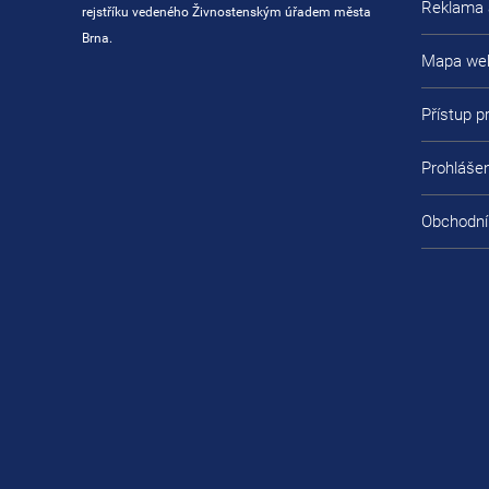
Reklama 
rejstříku vedeného Živnostenským úřadem města
Brna.
Mapa we
Přístup 
Prohlášen
Obchodní