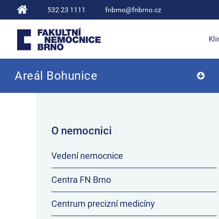
532 23 1111
fnbrno@fnbrno.cz
Kli
Areál Bohunice
Fakultní nemocnice Brno
O nemocnici
Vedení nemocnice
Centra FN Brno
Centrum precizní medicíny