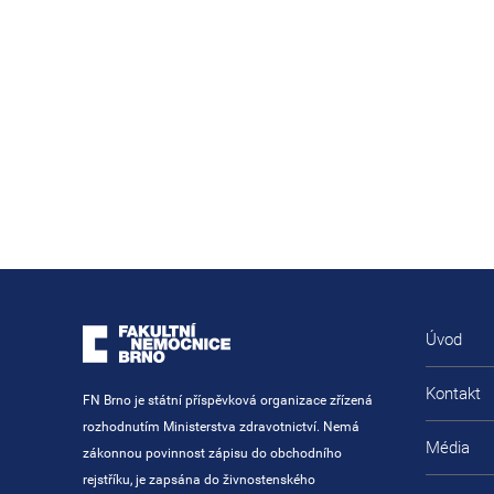
Úvod
Kontakt
FN Brno je státní příspěvková organizace zřízená
rozhodnutím Ministerstva zdravotnictví. Nemá
Média
zákonnou povinnost zápisu do obchodního
rejstříku, je zapsána do živnostenského