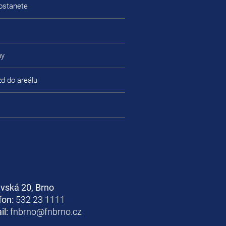
ostanete
ny
zd do areálu
avská 20, Brno
fon:
532 23 1111
il:
fnbrno@fnbrno.cz