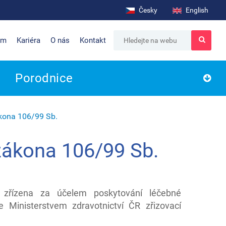
Česky
English
um
Kariéra
O nás
Kontakt
Porodnice
kona 106/99 Sb.
zákona 106/99 Sb.
a zřízena za účelem poskytování léčebné
e Ministerstvem zdravotnictví ČR zřizovací