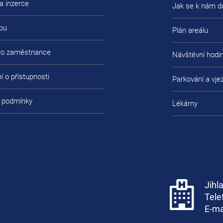
a inzerce
Jak se k nám d
bu
Plán areálu
pro zaměstnance
Návštěvní hodi
í o přístupnosti
Parkování a vje
 podmínky
Lékárny
Jihl
Tele
E-ma