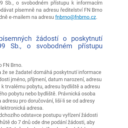
99 Sb., o svobodném přístupu k informacím
podávat písemně na adresu ředitelství FN Brno
padně e-mailem na adresu
fnbrno@fnbrno.cz
.
písemných žádostí o poskytnutí
99 Sb., o svobodném přístupu
o FN Brno.
 a že se žadatel domáhá poskytnutí informace
osti jméno, příjmení, datum narození, adresu
a k trvalému pobytu, adresu bydliště a adresu
alého pobytu nebo bydliště. Právnická osoba
a adresu pro doručování, liší-li se od adresy
elektronická adresa.
edchozího odstavce postupu vyřízení žádosti
lhůtě do 7 dnů ode dne podání žádosti, aby