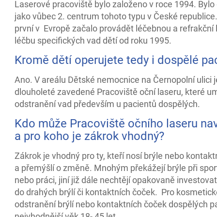
Laserové pracoviště bylo založeno v roce 1994. Bylo
jako vůbec 2. centrum tohoto typu v České republice
první v Evropě začalo provádět léčebnou a refrakční
léčbu specifických vad dětí od roku 1995.
Kromě dětí operujete tedy i dospělé pa
Ano. V areálu Dětské nemocnice na Černopolní ulici j
dlouholeté zavedené Pracoviště oční laseru, které 
odstranění vad především u pacientů dospělých.
Kdo může Pracoviště očního laseru nav
a pro koho je zákrok vhodný?
Zákrok je vhodný pro ty, kteří nosí brýle nebo kontakt
a přemýšlí o změně. Mnohým překážejí brýle při spor
nebo práci, jiní již dále nechtějí opakovaně investovat
do drahých brýlí či kontaktních čoček. Pro kosmetick
odstranění brýlí nebo kontaktních čoček dospělých pa
nejvhodnější věk 18- 45 let.