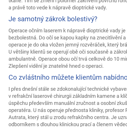
tkáně. Tím se změní i poloměr zakřivení povrchu roh
a právě toto vede k nápravě dioptrické vady.
Je samotný zákrok bolestivý?
Operace očním laserem k nápravě dioptrické vady je
bezbolestná. Do očí se kapou kapky na znecitlivění 
operace je do oka vložen jemný rozvěráček, který brá
U většiny klientů se operují obě oči současně a zákro
ambulantně. Operace obou očí trvá celkově do 10 mi
Zlepšení vidění je znatelné hned o operaci.
Co zvláštního můžete klientům nabídn
I přes dnešní stále se zdokonalující technické vybaven
v refrakční laserové chirurgii základním kamene a kl
úspěchu především manuální zručnost a osobní zku
operatéra. U nás operuje přednosta kliniky, profesor 
Autrata, který stál u zrodu refrakčního centra. Je u
odborníkem s dlouhou klinickou prací a členem věde