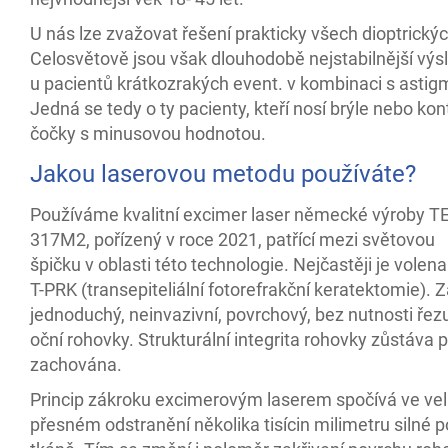
U nás lze zvažovat řešení prakticky všech dioptrický
Celosvětově jsou však dlouhodobě nejstabilnější výs
u pacientů krátkozrakých event. v kombinaci s asti
Jedná se tedy o ty pacienty, kteří nosí brýle nebo kon
čočky s minusovou hodnotou.
Jakou laserovou metodu používáte?
Používáme kvalitní excimer laser německé výroby 
317M2, pořízený v roce 2021, patřící mezi světovou
špičku v oblasti této technologie. Nejčastěji je vole
T-PRK (transepiteliální fotorefrakční keratektomie). Z
jednoduchý, neinvazivní, povrchový, bez nutnosti řez
oční rohovky. Strukturální integrita rohovky zůstáva 
zachována.
Princip zákroku excimerovým laserem spočívá ve ve
přesném odstranění několika tisícin milimetru silné 