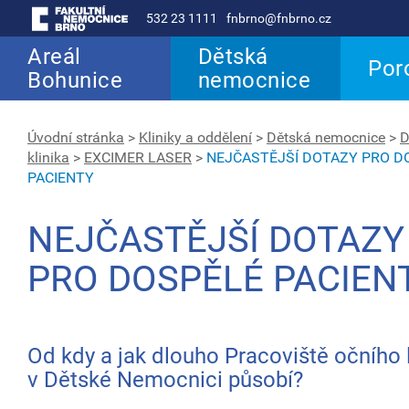
532 23 1111
fnbrno@fnbrno.cz
Areál
Dětská
Por
Bohunice
nemocnice
Úvodní stránka
>
Kliniky a oddělení
>
Dětská nemocnice
>
D
klinika
>
EXCIMER LASER
>
NEJČASTĚJŠÍ DOTAZY PRO D
PACIENTY
NEJČASTĚJŠÍ DOTAZY
PRO DOSPĚLÉ PACIEN
Od kdy a jak dlouho Pracoviště očního 
v Dětské Nemocnici působí?