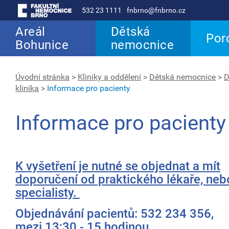
532 23 1111
fnbrno@fnbrno.cz
Areál
Dětská
Por
Bohunice
nemocnice
Úvodní stránka
>
Kliniky a oddělení
>
Dětská nemocnice
>
D
klinika
>
Informace pro pacienty
Informace pro pacienty
K vyšetření je nutné se objednat a mít
doporučení od praktického lékaře, neb
specialisty.
Objednávání pacientů: 532 234 356,
mezi 13:30 - 15 hodinou