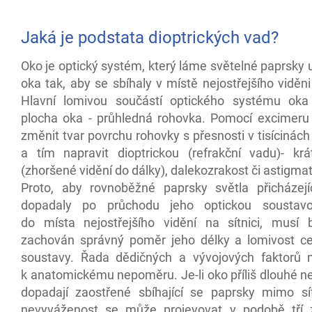
Jaká je podstata dioptrických vad?
Oko je optický systém, který láme světelné paprsky
oka tak, aby se sbíhaly v místě nejostřejšího viděni 
Hlavní lomivou součástí optického systému oka
plocha oka - průhledná rohovka. Pomocí excimeru 
změnit tvar povrchu rohovky s přesnosti v tisícinách
a tím napravit dioptrickou (refrakční vadu)- krá
(zhoršené vidění do dálky), dalekozrakost či astigma
Proto, aby rovnoběžné paprsky světla přicházej
dopadaly po průchodu jeho optickou soustav
do místa nejostřejšího vidění na sítnici, musí
zachován správný poměr jeho délky a lomivost ce
soustavy. Řada dědičných a vývojových faktorů
k anatomickému nepoměru. Je-li oko příliš dlouhé n
dopadají zaostřené sbíhající se paprsky mimo sít
nevyváženost se může projevovat v podobě tří 