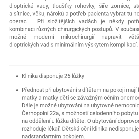
dioptrické vady, tloušťky rohovky, šíře zornice, s
a sítnice, věku, nároků a potřeb pacienta vybrat tu n
operaci. Při složitějších vadách je někdy potř
kombinaci různých chirurgických postupů. V součas
možné moderní mikrochirurgií napravit vět
dioptrických vad s minimálním výskytem komplikací.
Klinika disponuje 26 lůžky
Přednost při ubytování s dítětem na pokoji mají k
matky a matky dětí se závažným očním onemo
Dále je možné ubytování na ubytovně nemocnic
Černopolní 22a, s možností celodenního pobytu
na oddělení u lůžka dítěte. O ubytování doprovo
rozhoduje lékař. Dětská oční klinika nedisponu
nadstandartním pokojem.