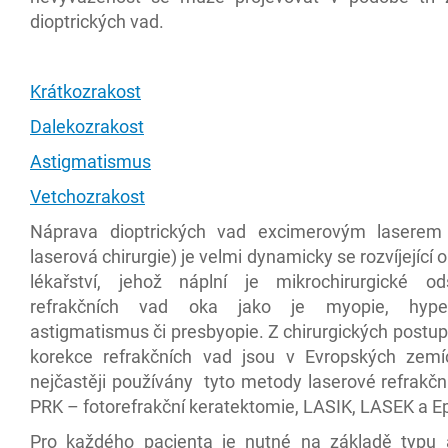
dioptrických vad.
Krátkozrakost
Dalekozrakost
Astigmatismus
Vetchozrakost
Náprava dioptrických vad excimerovým laserem 
laserová chirurgie) je velmi dynamicky se rozvíjející 
lékařství, jehož náplní je mikrochirurgické od
refrakčních vad oka jako je myopie, hyper
astigmatismus či presbyopie. Z chirurgických postu
korekce refrakčních vad jsou v Evropských zem
nejčastěji používány tyto metody laserové refrakční
PRK – fotorefrakční keratektomie, LASIK, LASEK a E
Pro každého pacienta je nutné na základě typu a