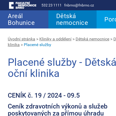
532 23 1111
fnbrno@fnbrno.cz
Areál
Dětská
Por
Bohunice
nemocnice
Úvodní stránka
>
Kliniky a oddělení
>
Dětská nemocnice
>
D
klinika
>
Placené služby
Placené služby - Dětsk
oční klinika
CENÍK č. 19 / 2024 - 09.5
Ceník zdravotních výkonů a služeb
poskytovaných za přímou úhradu