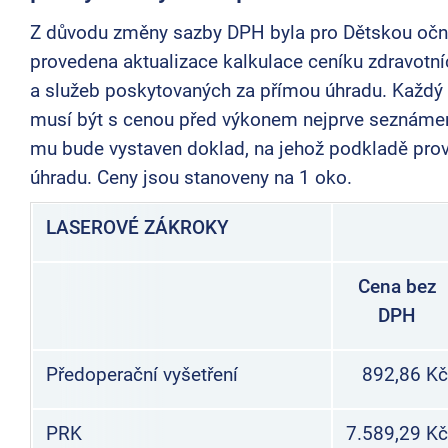
Z důvodu změny sazby DPH byla pro Dětskou oční
provedena aktualizace kalkulace ceníku zdravotn
a služeb poskytovaných za přímou úhradu. Každý 
musí být s cenou před výkonem nejprve seznáme
mu bude vystaven doklad, na jehož podkladě pro
úhradu. Ceny jsou stanoveny na 1 oko.
LASEROVÉ ZÁKROKY
Cena bez
DPH
Předoperační vyšetření
892,86 K
PRK
7.589,29 K