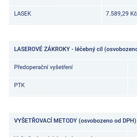
LASEK
7.589,29 K
LASEROVÉ ZÁKROKY - léčebný cíl (osvobozen
Předoperační vyšetření
PTK
VYŠETŘOVACÍ METODY (osvobozeno od DPH)