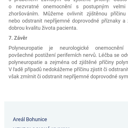
o nezvratné onemocnění s postupným velmi
zhoršováním. Můžeme ovlivnit zjištěnou příčinu
nebo odstranit nepříjemné doprovodné příznaky a za
dobrou kvalitu života pacienta.
7. Závěr
Polyneuropatie je neurologické onemocnění z
povšechné postižení periferních nervů. Léčba se odv
polyneuropatie a zejména od zjištěné příčiny polyn
V řadě případů nedokážeme příčinu zjistit či odstra
však zmírnit či odstranit nepříjemné doprovodné sy
Areál Bohunice