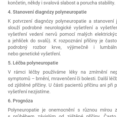
končetin, někdy i svalová slabost a porucha stability.
4. Stanovení diagnózy polyneuropatie
K potvrzení diagnózy polyneuropatie a stanovení j
slouží podrobné neurologické vyšetření a vyšetř
vyšetření vedení nervů pomocí malých elektrický
a jehliček do svalů). K rozpoznání příčiny je čast
podrobný rozbor krve, výjimečně i lumbál
nebo genetické vyšetření.
5. Léčba polyneuropatie
V rámci léčby používáme léky na zmírnění nep
symptomů – brnění, mravenčení či bolesti. Další léčb
od zjištěné příčiny. U části pacientů příčinu ani př
vyšetření nezjistíme.
6. Prognóza
Polyneuropatie je onemocnění s různou mírou z
s průběhem závislým od zjištěné příčiny. Čast