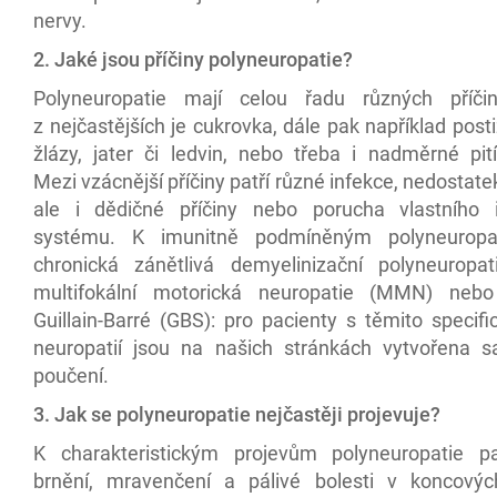
nervy.
2. Jaké jsou příčiny polyneuropatie?
Polyneuropatie mají celou řadu různých příči
z nejčastějších je cukrovka, dále pak například posti
žlázy, jater či ledvin, nebo třeba i nadměrné pití
Mezi vzácnější příčiny patří různé infekce, nedostate
ale i dědičné příčiny nebo porucha vlastního 
systému. K imunitně podmíněným polyneuropat
chronická zánětlivá demyelinizační polyneuropat
multifokální motorická neuropatie (MMN) neb
Guillain-Barré (GBS): pro pacienty s těmito specif
neuropatií jsou na našich stránkách vytvořena 
poučení.
3. Jak se polyneuropatie nejčastěji projevuje?
K charakteristickým projevům polyneuropatie pa
brnění, mravenčení a pálivé bolesti v koncový