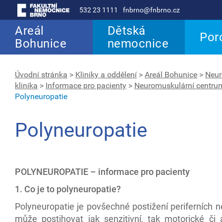
532 23 1111
fnbrno@fnbrno.cz
Areál
Dětská
Por
Bohunice
nemocnice
Úvodní stránka
>
Kliniky a oddělení
>
Areál Bohunice
>
Neur
klinika
>
Informace pro pacienty
>
Neuromuskulární centru
Polyneuropatie
Polyneuropatie
POLYNEUROPATIE – informace pro pacienty
1. Co je to polyneuropatie?
Polyneuropatie je povšechné postižení periferních n
může postihovat jak senzitivní, tak motorické či