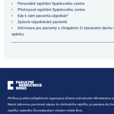
Personální zajištění Spánkového centra
Přístrojové zajištění Spánkového centra
Kdy k nám pacienta objednat?
Způsob objednávání pacientů
Informace pro pacienty s chrápáním či zástavami dechu 
spánku
FN Brno je státní příspěvková organizace zřízená rozhodnutím Ministerstva zd
Nemá zákonnou povinnost zápisu do obchodního rejstříku, je zapsána do ži
rejstříku vedeného Živnostenským úřadem města Brna.