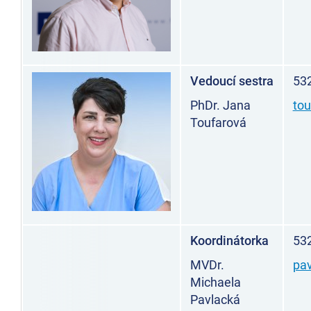
Vedoucí sestra
53
PhDr. Jana
tou
Toufarová
Koordinátorka
53
MVDr.
pa
Michaela
Pavlacká