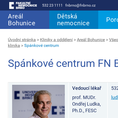
532 23 1111
fnbrno@fnbrno.cz
Areál
Dětská
Por
Bohunice
nemocnice
Úvodní stránka
>
Kliniky a oddělení
>
Areál Bohunice
>
Všeo
klinika
>
Spánkové centrum
Spánkové centrum FN 
Vedoucí lékař
53
prof. MUDr.
lud
Ondřej Ludka,
Ph.D., FESC