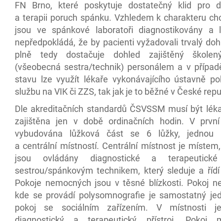
FN Brno, které poskytuje dostatečný klid pro d
a terapii poruch spánku. Vzhledem k charakteru cho
jsou ve spánkové laboratoři diagnostikovány a 
nepředpokládá, že by pacienti vyžadovali trvalý doh
plně tedy dostačuje dohled zajištěný škol
(všeobecná sestra/technik) personálem a v případ
stavu lze využít lékaře vykonávajícího ústavně po
službu na VIK či ZZS, tak jak je to běžné v České repu
Dle akreditačních standardů ČSVSSM musí být lék
zajištěna jen v době ordinačních hodin. V první
vybudována lůžková část se 6 lůžky, jednou 
a centrální místností. Centrální místnost je místem
jsou ovládány diagnostické a terapeutické 
sestrou/spánkovým technikem, který sleduje a řídí 
Pokoje nemocných jsou v těsné blízkosti. Pokoj 
kde se provádí polysomnografie je samostatný je
pokoj se sociálním zařízením. V místnosti j
diagnostický a terapeutický přístroj. Pokoj