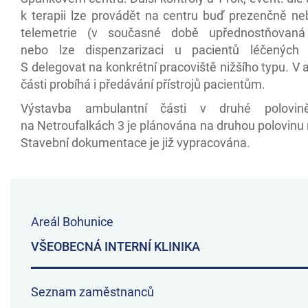
k terapii lze provádět na centru buď prezenčně n
telemetrie (v současné době upřednostňovaná 
nebo lze dispenzarizaci u pacientů léčenýc
S delegovat na konkrétní pracoviště nižšího typu. V
části probíhá i předávání přístrojů pacientům.
Výstavba ambulantní části v druhé polovin
na Netroufalkách 3 je plánována na druhou polovinu
Stavební dokumentace je již vypracována.
Areál Bohunice
VŠEOBECNÁ INTERNÍ KLINIKA
Seznam zaměstnanců