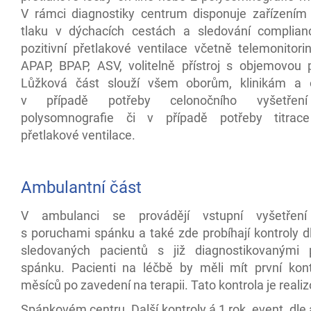
V rámci diagnostiky centrum disponuje zařízením p
tlaku v dýchacích cestách a sledování complian
pozitivní přetlakové ventilace včetně telemonitori
APAP, BPAP, ASV, volitelně přístroj s objemovou 
Lůžková část slouží všem oborům, klinikám a 
v případě potřeby celonočního vyšetřen
polysomnografie či v případě potřeby titrace 
přetlakové ventilace.
Ambulantní část
V ambulanci se provádějí vstupní vyšetření
s poruchami spánku a také zde probíhají kontroly 
sledovaných pacientů s již diagnostikovanými 
spánku. Pacienti na léčbě by měli mít první kon
měsíců po zavedení na terapii. Tato kontrola je reali
Spánkovém centru. Další kontroly á 1 rok, event. dl