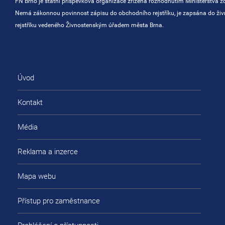
FN Brno je státní příspěvková organizace zřízená rozhodnutím Ministerstva zd
Nemá zákonnou povinnost zápisu do obchodního rejstříku, je zapsána do ži
rejstříku vedeného Živnostenským úřadem města Brna.
Úvod
Kontakt
Média
Reklama a inzerce
Mapa webu
Přístup pro zaměstnance