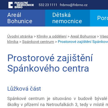
532 23 1111
fnbrno@fnbrno.cz
Areál
Dětská
Por
Bohunice
nemocnice
Úvodní stránka
>
Kliniky a oddělení
>
Areál Bohunice
>
Všeo
klinika
>
Spánkové centrum
>
Prostorové zajištění Spánkov
Prostorové zajištění
Spánkového centra
Lůžková část
Spánkové centrum je situováno v budově bývalé
školky v přízemí na Netroufalkách 3, tedy v místě 