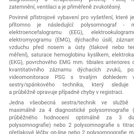
zatemnění, ventilaci a je přiměřeně zvukotěsný.
Povinné přístrojové vybavení pro vyšetření, které j
přítomno je následující: polysomnograf - m
elektroencefalogramu (EEG), elektrookulogra
elektromyogramu (EMG), dýchacího úsilí, zázna
vzduchu před nosem a ústy (tlakové nebo ter
měření), saturace hemoglobinu kyslíkem, elektrok
(EKG), povrchového EMG mm. tibiales anteriores dx
kvantitativního záznamu dýchacích zvuků, poz
videomonitorace PSG s trvalým dohledem v
sestry/spánkového technika, který sleduje r
a průběžně opravuje případné chyby v registraci.
Jedna všeobecná sestra/technik ve službě 
maximálně za 4 diagnostické polysomnografie (
průběžného hodnocení optimálně za 3 diag
polysomnografie) nebo 2 polysomnografie s titrací
přetlakové léčby on-line nebo 2 polysomnografie ma