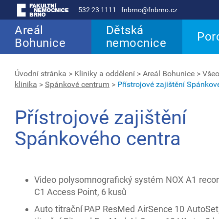
532 23 1111
fnbrno@fnbrno.cz
Areál
Dětská
Por
Bohunice
nemocnice
Úvodní stránka
>
Kliniky a oddělení
>
Areál Bohunice
>
Všeo
klinika
>
Spánkové centrum
>
Přístrojové zajištění Spánkov
Přístrojové zajištění
Spánkového centra
Video polysomnografický systém NOX A1 reco
C1 Access Point, 6 kusů
Auto titrační PAP ResMed AirSence 10 AutoSet,