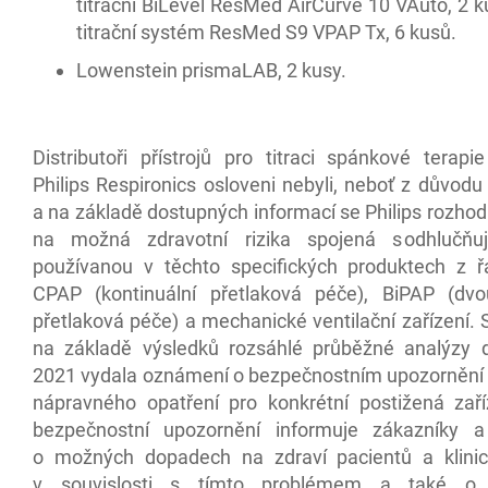
titrační BiLevel ResMed AirCurve 10 VAuto, 2 k
titrační systém ResMed S9 VPAP Tx, 6 kusů.
Lowenstein prismaLAB, 2 kusy.
Distributoři přístrojů pro titraci spánkové terapi
Philips Respironics osloveni nebyli, neboť z důvodu
a na základě dostupných informací se Philips rozhod
na možná zdravotní rizika spojená s odhlučňuj
používanou v těchto specifických produktech z řa
CPAP (kontinuální přetlaková péče), BiPAP (dv
přetlaková péče) a mechanické ventilační zařízení.
na základě výsledků rozsáhlé průběžné analýzy 
2021 vydala oznámení o bezpečnostním upozornění 
nápravného opatření pro konkrétní postižená zaří
bezpečnostní upozornění informuje zákazníky a
o možných dopadech na zdraví pacientů a klinic
v souvislosti s tímto problémem a také o