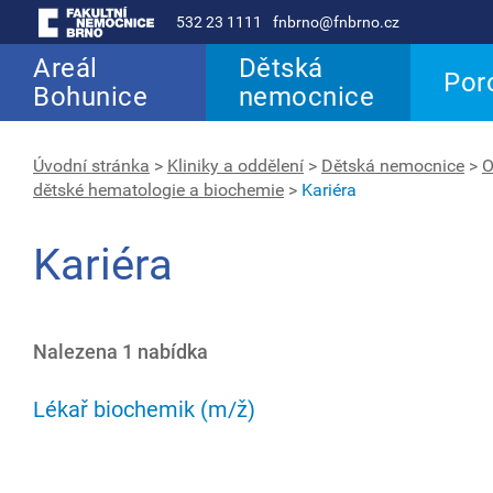
532 23 1111
fnbrno@fnbrno.cz
Areál
Dětská
Por
Bohunice
nemocnice
Úvodní stránka
>
Kliniky a oddělení
>
Dětská nemocnice
>
O
dětské hematologie a biochemie
>
Kariéra
Kariéra
Nalezena 1 nabídka
Lékař biochemik (m/ž)