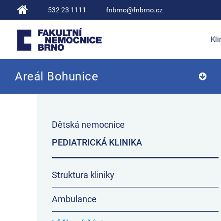
532 23 1111
fnbrno@fnbrno.cz
Kli
Areál Bohunice
Fakultní nemocnice Brno
Dětská nemocnice
PEDIATRICKÁ KLINIKA
Struktura kliniky
Ambulance