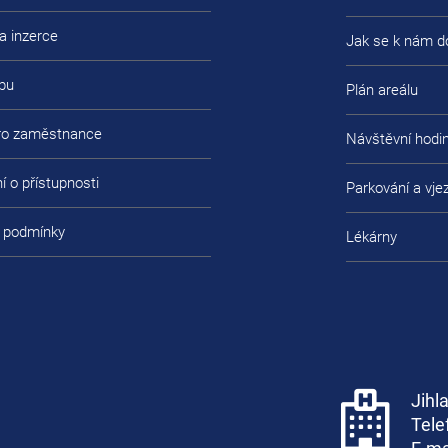
a inzerce
Jak se k nám d
bu
Plán areálu
pro zaměstnance
Návštěvní hodi
í o přístupnosti
Parkování a vje
 podmínky
Lékárny
Jihl
Tele