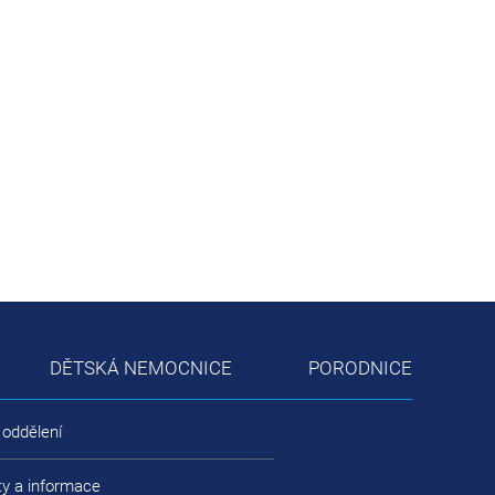
DĚTSKÁ NEMOCNICE
PORODNICE
 oddělení
ty a informace