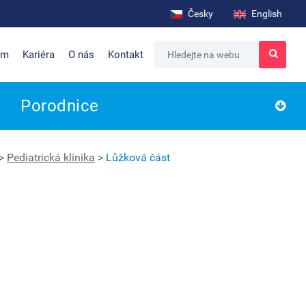
Česky
English
um
Kariéra
O nás
Kontakt
Porodnice
>
Pediatrická klinika
>
Lůžková část