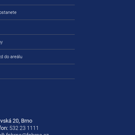
ostanete
ny
zd do areálu
avská 20, Brno
fon:
532 23 1111