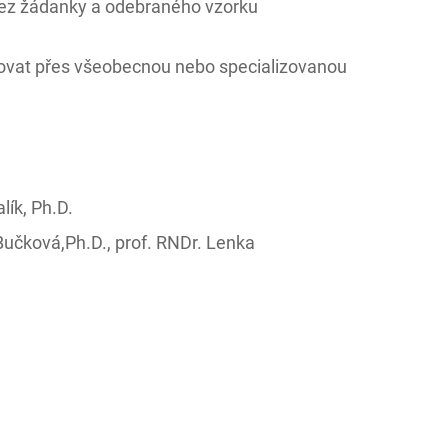
 bez žádanky a odebraného vzorku
izovat přes všeobecnou nebo specializovanou
lík, Ph.D.
učková,Ph.D., prof. RNDr. Lenka
č