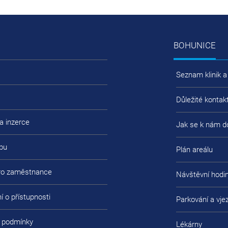
BOHUNICE
Seznam klinik a
Důležité kontak
a inzerce
Jak se k nám d
bu
Plán areálu
pro zaměstnance
Návštěvní hodi
í o přístupnosti
Parkování a vje
 podmínky
Lékárny