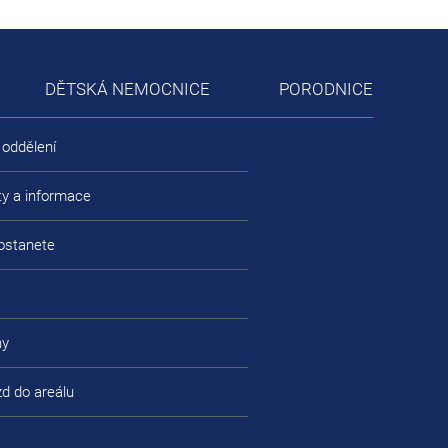
DĚTSKÁ NEMOCNICE
PORODNICE
 oddělení
ty a informace
ostanete
ny
zd do areálu