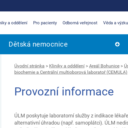
niky a oddělení
Pro pacienty
Odborná veřejnost
Věda a výzk
Dětská nemocnice
Úvodní stránka
>
Kliniky a oddělení
>
Areál Bohunice
>
Ú
biochemie a Centrální multioborová laboratoř (CEMULA)
Provozní informace
ÚLM poskytuje laboratorní služby z indikace lékaře
alternativní úhradou (např. samoplátci). ÚLM nedi