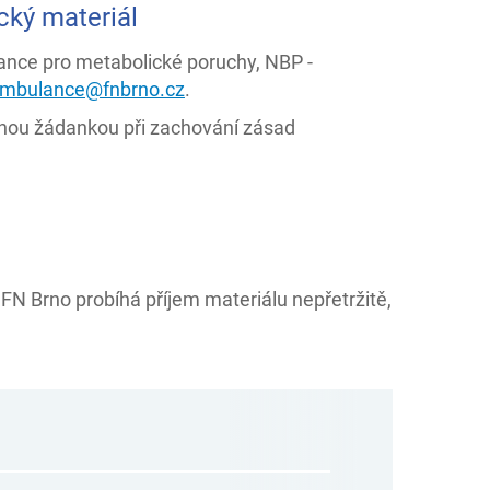
cký materiál
lance pro metabolické poruchy, NBP -
ambulance@fnbrno.cz
.
něnou žádankou při zachování zásad
FN Brno probíhá příjem materiálu nepřetržitě,