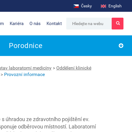
Česky
English
um
Kariéra
O nás
Kontakt
Porodnice
stav laboratorní medicíny
>
Oddělení klinické
>
Provozní informace
 s úhradou ze zdravotního pojištění ev.
sponuje odběrovou místností. Laboratorní