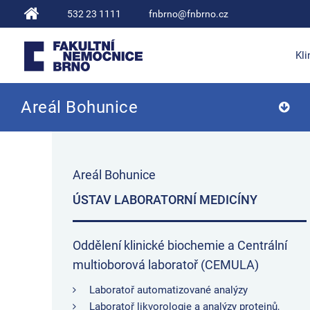
532 23 1111
fnbrno@fnbrno.cz
Kli
Areál Bohunice
Fakultní nemocnice Brno
Areál Bohunice
ÚSTAV LABORATORNÍ MEDICÍNY
Oddělení klinické biochemie a Centrální
multioborová laboratoř (CEMULA)
Laboratoř automatizované analýzy
Laboratoř likvorologie a analýzy proteinů,