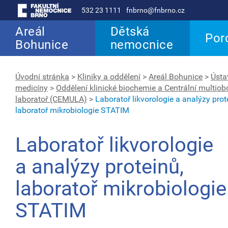
532 23 1111
fnbrno@fnbrno.cz
Areál
Dětská
Por
Bohunice
nemocnice
Úvodní stránka
>
Kliniky a oddělení
>
Areál Bohunice
>
Ústa
medicíny
>
Oddělení klinické biochemie a Centrální multio
laboratoř (CEMULA)
>
Laboratoř likvorologie a analýzy prot
laboratoř mikrobiologie STATIM
Laboratoř likvorologie
a analýzy proteinů,
laboratoř mikrobiologie
STATIM