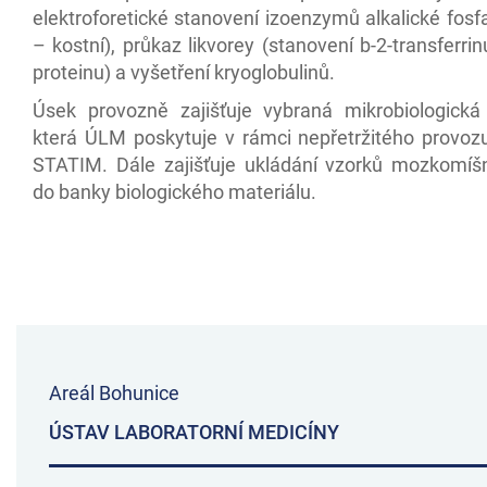
elektroforetické stanovení izoenzymů alkalické fos
– kostní), průkaz likvorey (stanovení b-2-transferrin
proteinu) a vyšetření kryoglobulinů.
Úsek provozně zajišťuje vybraná mikrobiologická 
která ÚLM poskytuje v rámci nepřetržitého provoz
STATIM. Dále zajišťuje ukládání vzorků mozkomí
do banky biologického materiálu.
Areál Bohunice
ÚSTAV LABORATORNÍ MEDICÍNY