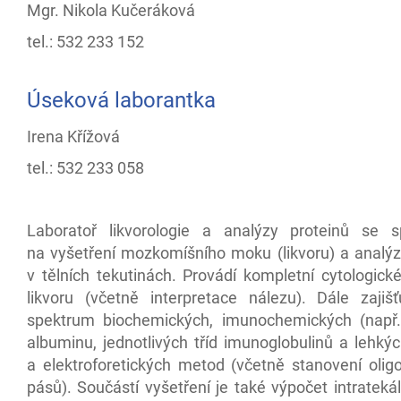
Mgr. Nikola Kučeráková
tel.: 532 233 152
Úseková laborantka
Irena Křížová
tel.: 532 233 058
Laboratoř likvorologie a analýzy proteinů se sp
na vyšetření mozkomíšního moku (likvoru) a analýz
v tělních tekutinách. Provádí kompletní cytologick
likvoru (včetně interpretace nálezu). Dále zajišť
spektrum biochemických, imunochemických (např.
albuminu, jednotlivých tříd imunoglobulinů a lehký
a elektroforetických metod (včetně stanovení oligo
pásů). Součástí vyšetření je také výpočet intrateká