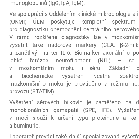
imunoglobulinů (IgG, IgA, IgM).
Ve spolupráci s Oddělením klinické mikrobiologie a
(OKMI) ÚLM poskytuje kompletní spektrum 
pro diagnostiku onemocnění centrálního nervovéh
V rámci rozšířené diagnostiky lze v mozkomí
vyšetřit také nádorové markery (CEA, β-2-mikr
a zánětlivý marker IL-6. Biomarker axonálního p
lehké řetězce neurofilament (NfL) – se v
v mozkomíšním moku i séru. Základní cyt
a biochemické vyšetření včetně spektrofo
mozkomíšního moku je prováděno v režimu nepř
provozu (STATIM).
Vyšetření sérových bílkovin je zaměřeno na di
monoklonálních gamapatií (SPE, IFE). Vyšetřen
v moči slouží k určení typu proteinurie a ke 
albuminurie.
Laboratoř provádí také další specializovaná vyšetře