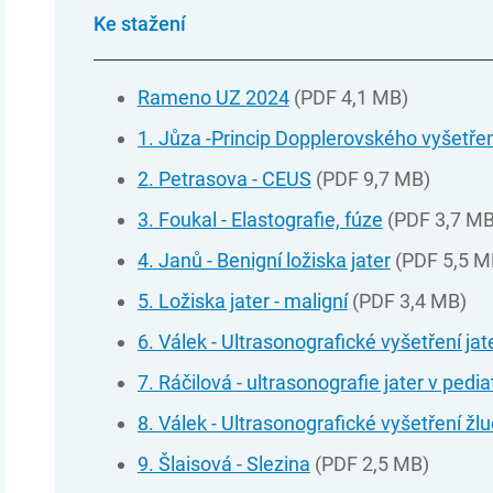
Ke stažení
Rameno UZ 2024
(PDF 4,1 MB)
1. Jůza -Princip Dopplerovského vyšetře
2. Petrasova - CEUS
(PDF 9,7 MB)
3. Foukal - Elastografie, fúze
(PDF 3,7 MB
4. Janů - Benigní ložiska jater
(PDF 5,5 M
5. Ložiska jater - maligní
(PDF 3,4 MB)
6. Válek - Ultrasonografické vyšetření jat
7. Ráčilová - ultrasonografie jater v pediat
8. Válek - Ultrasonografické vyšetření žl
9. Šlaisová - Slezina
(PDF 2,5 MB)