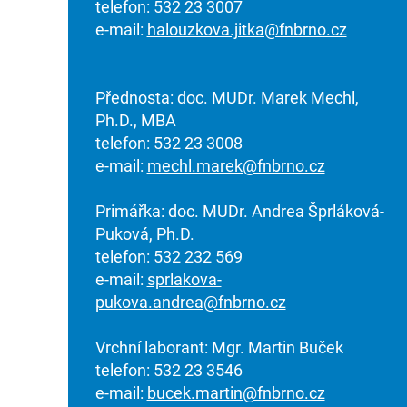
telefon: 532 23 3007
e-mail:
halouzkova.jitka@fnbrno.cz
Přednosta: doc. MUDr. Marek Mechl,
Ph.D., MBA
telefon: 532 23 3008
e-mail:
mechl.marek@fnbrno.cz
Primářka: doc. MUDr. Andrea Šprláková-
Puková, Ph.D.
telefon: 532 232 569
e-mail:
sprlakova-
pukova.andrea@fnbrno.cz
Vrchní laborant: Mgr. Martin Buček
telefon: 532 23 3546
e-mail:
bucek.martin@fnbrno.cz