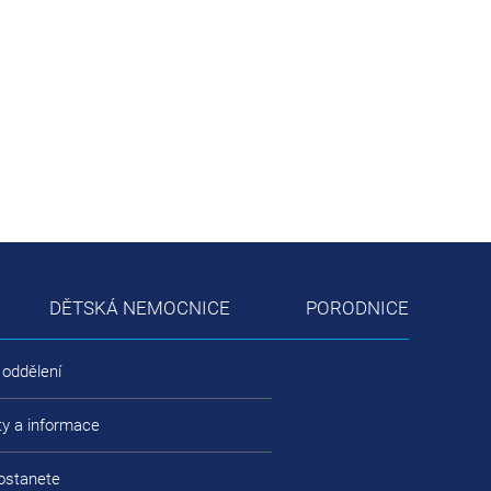
DĚTSKÁ NEMOCNICE
PORODNICE
 oddělení
ty a informace
ostanete