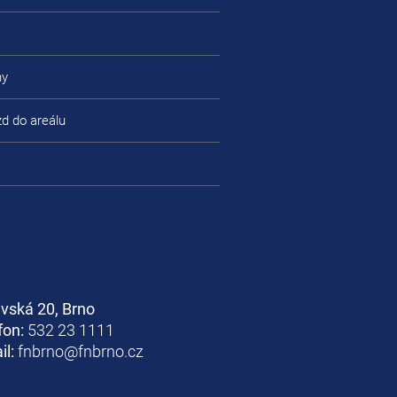
ny
zd do areálu
avská 20, Brno
fon:
532 23 1111
il:
fnbrno@fnbrno.cz