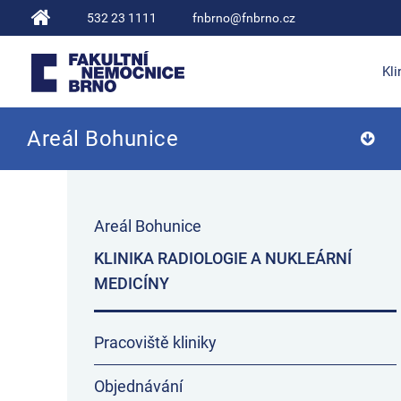
532 23 1111
fnbrno@fnbrno.cz
Kli
Areál Bohunice
Fakultní nemocnice Brno
Areál Bohunice
KLINIKA RADIOLOGIE A NUKLEÁRNÍ
MEDICÍNY
Pracoviště kliniky
Objednávání