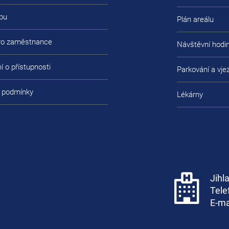
bu
Plán areálu
pro zaměstnance
Návštěvní hodi
í o přístupnosti
Parkování a vje
 podmínky
Lékárny
Jihl
Tele
E-ma