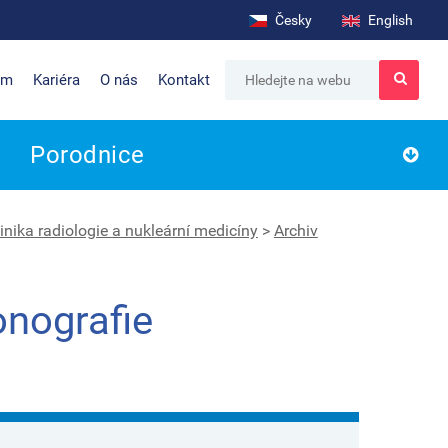
Česky
English
um
Kariéra
O nás
Kontakt
Porodnice
inika radiologie a nukleární medicíny
>
Archiv
onografie