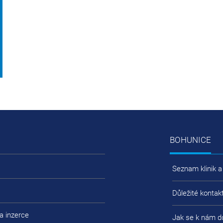
BOHUNICE
Seznam klinik a
Důležité kontak
a inzerce
Jak se k nám d