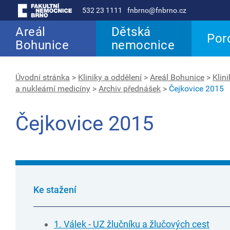
532 23 1111
fnbrno@fnbrno.cz
Areál
Dětská
Por
Bohunice
nemocnice
Úvodní stránka
>
Kliniky a oddělení
>
Areál Bohunice
>
Klini
a nukleární medicíny
>
Archiv přednášek
>
Čejkovice 2015
Čejkovice 2015
Ke stažení
1. Válek - UZ žlučníku a žlučových cest