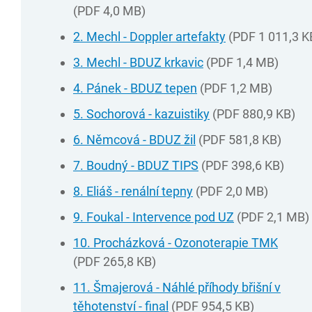
(PDF 4,0 MB)
2. Mechl - Doppler artefakty
(PDF 1 011,3 K
3. Mechl - BDUZ krkavic
(PDF 1,4 MB)
4. Pánek - BDUZ tepen
(PDF 1,2 MB)
5. Sochorová - kazuistiky
(PDF 880,9 KB)
6. Němcová - BDUZ žil
(PDF 581,8 KB)
7. Boudný - BDUZ TIPS
(PDF 398,6 KB)
8. Eliáš - renální tepny
(PDF 2,0 MB)
9. Foukal - Intervence pod UZ
(PDF 2,1 MB)
10. Procházková - Ozonoterapie TMK
(PDF 265,8 KB)
11. Šmajerová - Náhlé příhody břišní v
těhotenství - final
(PDF 954,5 KB)