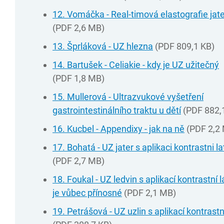
12. Vomáčka - Real-timová elastografie jat
(PDF 2,6 MB)
13. Šprláková - UZ hlezna
(PDF 809,1 KB)
14. Bartušek - Celiakie - kdy je UZ užitečný
(PDF 1,8 MB)
15. Mullerová - Ultrazvukové vyšetření
gastrointestinálního traktu u dětí
(PDF 882,
16. Kucbel - Appendixy - jak na ně
(PDF 2,2
17. Bohatá - UZ jater s aplikaci kontrastni la
(PDF 2,7 MB)
18. Foukal - UZ ledvin s aplikací kontrastní l
je vůbec přínosné
(PDF 2,1 MB)
19. Petrášová - UZ uzlin s aplikací kontrastn