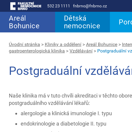
532 23 1111
fnbrno@fnbrno.cz
Areál
Dětská
Por
Bohunice
nemocnice
Úvodní stránka
>
Kliniky a oddělení
>
Areál Bohunice
>
Inter
gastroenterologická klinika
>
Vzdělávání
>
Postgraduální v
Postgraduální vzdělává
Naše klinika má v tuto chvíli akreditaci v těchto obor
postgraduálního vzdělávání lékařů:
alergologie a klinická imunologie I. typu
endokrinologie a diabetologie II. typu