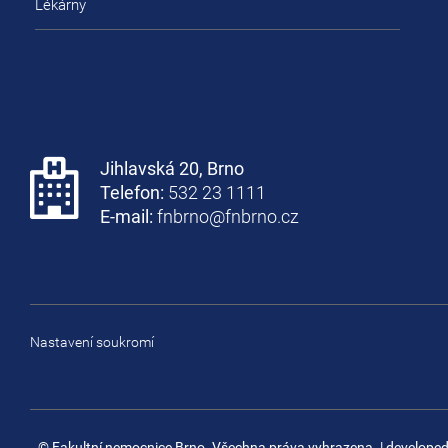
Lékárny
Jihlavská 20, Brno
Telefon:
532 23 1111
E-mail:
fnbrno@fnbrno.cz
Nastavení soukromí
© Fakultní nemocnice Brno. Všechna práva vyhrazena.
| develope