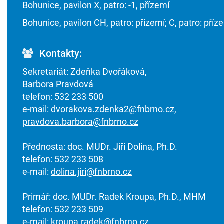
Bohunice, pavilon X, patro: -1, přízemí
Bohunice, pavilon CH, patro: přízemí; C, patro: příz
Kontakty:
Sekretariát: Zdeňka Dvořáková,
Barbora Pravdová
telefon: 532 233 500
e-mail:
dvorakova.zdenka2@fnbrno.cz
,
pravdova.barbora@fnbrno.cz
Přednosta: doc. MUDr. Jiří Dolina, Ph.D.
telefon: 532 233 508
e-mail:
dolina.jiri@fnbrno.cz
Primář: doc. MUDr. Radek Kroupa, Ph.D., MHM
telefon: 532 233 509
e-mail:
kroupa.radek@fnbrno.cz