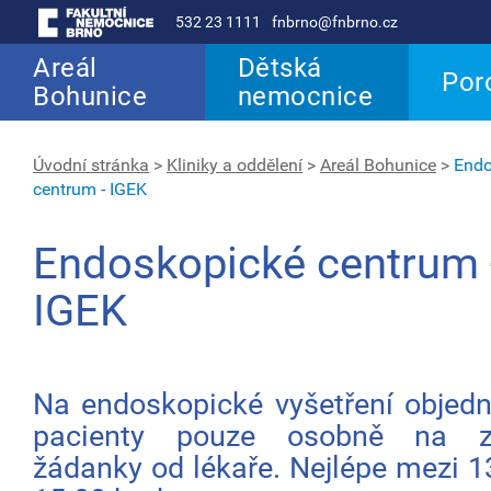
532 23 1111
fnbrno@fnbrno.cz
Areál
Dětská
Por
Bohunice
nemocnice
Úvodní stránka
>
Kliniky a oddělení
>
Areál Bohunice
>
Endo
centrum - IGEK
Endoskopické centrum 
IGEK
Na endoskopické vyšetření obje
pacienty pouze osobně na z
žádanky od lékaře. Nejlépe mezi 1