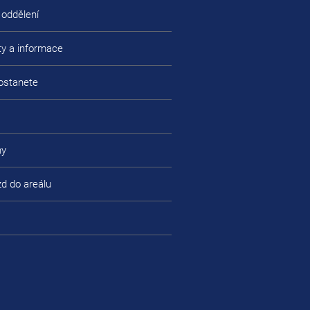
 oddělení
ty a informace
ostanete
ny
zd do areálu