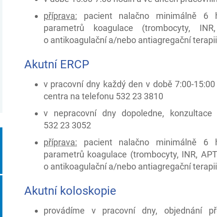
příprava:
pacient nalačno minimálně 6 h
parametrů koagulace (trombocyty, INR,
o antikoagulační a/nebo antiagregační terapi
Akutní ERCP
v pracovní dny každý den v době 7:00-15:00
centra na telefonu 532 23 3810
v nepracovní dny dopoledne, konzultace
532 23 3052
příprava:
pacient nalačno minimálně 6 h
parametrů koagulace (trombocyty, INR, APTT
o antikoagulační a/nebo antiagregační terapi
Akutní koloskopie
provádíme v pracovní dny, objednání p