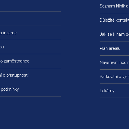
Seznam klinik a
Důležité kontak
a inzerce
Jak se k nám d
bu
Plán areálu
pro zaměstnance
Návštěvní hodi
í o přístupnosti
Parkování a vje
 podmínky
Lékárny