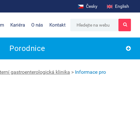
Česky
English
um
Kariéra
O nás
Kontakt
Porodnice
terní gastroenterologická klinika
>
Informace pro