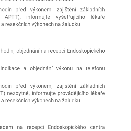
odin před výkonem, zajištění základních
 APTT), informujte vyšetřujícího lékaře
i a resekčních výkonech na žaludku
 hodin, objednání na recepci Endoskopického
 indikace a objednání výkonu na telefonu
odin před výkonem, zajistění základních
) nezbytné, informujte provádějícího lékaře
i a resekčních výkonech na žaludku
ředem na recepci Endoskopického centra