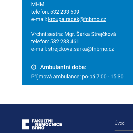
MHM
telefon: 532 233 509
e-mail:
kroupa.radek@fnbrno.cz
Vrchní sestra: Mgr. Šárka Strejčková
telefon: 532 233 461
e-mail:
strejckova.sarka@fnbrno.cz
Ambulantní doba:
Příjmová ambulance: po-pá 7:00 - 15:30
Úvod