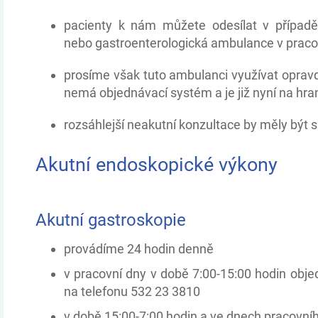
pacienty k nám můžete odesílat v případ
nebo gastroenterologická ambulance v praco
prosíme však tuto ambulanci využívat oprav
nemá objednávací systém a je již nyní na hra
rozsáhlejší neakutní konzultace by měly bý
Akutní endoskopické výkony
Akutní gastroskopie
provádíme 24 hodin denně
v pracovní dny v době 7:00-15:00 hodin obj
na telefonu 532 23 3810
v době 15:00-7:00 hodin a ve dnech pracovní