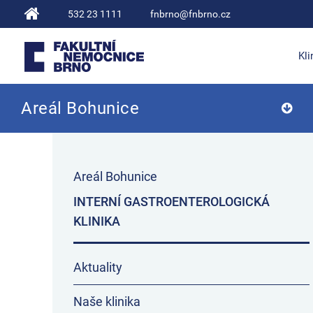
532 23 1111
fnbrno@fnbrno.cz
Kli
Areál Bohunice
Fakultní nemocnice Brno
Areál Bohunice
INTERNÍ GASTROENTEROLOGICKÁ
KLINIKA
Aktuality
Naše klinika