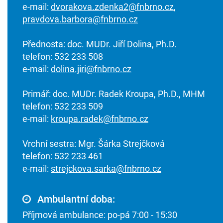
e-mail:
dvorakova.zdenka2@fnbrno.cz
,
pravdova.barbora@fnbrno.cz
Přednosta: doc. MUDr. Jiří Dolina, Ph.D.
telefon: 532 233 508
e-mail:
dolina.jiri@fnbrno.cz
Primář: doc. MUDr. Radek Kroupa, Ph.D., MHM
telefon: 532 233 509
e-mail:
kroupa.radek@fnbrno.cz
Vrchní sestra: Mgr. Šárka Strejčková
telefon: 532 233 461
e-mail:
strejckova.sarka@fnbrno.cz
Ambulantní doba:
Příjmová ambulance: po-pá 7:00 - 15:30