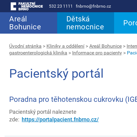
532 23 1111
fnbrno@fnbrno.cz
Areál
Dětská
Por
Bohunice
nemocnice
Úvodní stránka
>
Kliniky a oddělení
>
Areál Bohunice
>
Inter
gastroenterologická klinika
>
Informace pro pacienty
>
Paci
Pacientský portál
Poradna pro těhotenskou cukrovku (IG
Pacientský portál naleznete
zde:
https://portalpacient.fnbrno.cz/