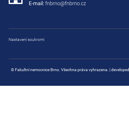
E-mail:
fnbrno@fnbrno.cz
Nastavení soukromí
© Fakultní nemocnice Brno. Všechna práva vyhrazena.
| develope