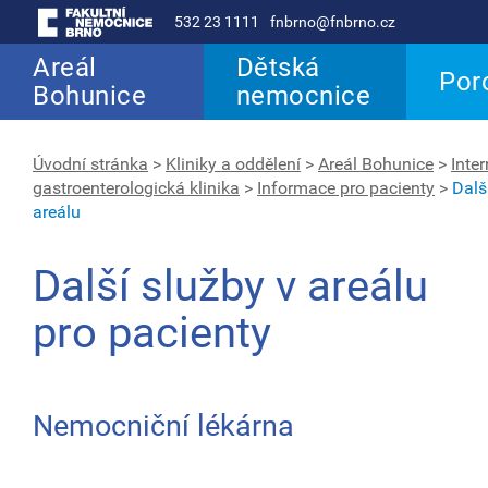
532 23 1111
fnbrno@fnbrno.cz
Areál
Dětská
Por
Bohunice
nemocnice
Úvodní stránka
>
Kliniky a oddělení
>
Areál Bohunice
>
Inter
gastroenterologická klinika
>
Informace pro pacienty
>
Dalš
areálu
Další služby v areálu
pro pacienty
Nemocniční lékárna