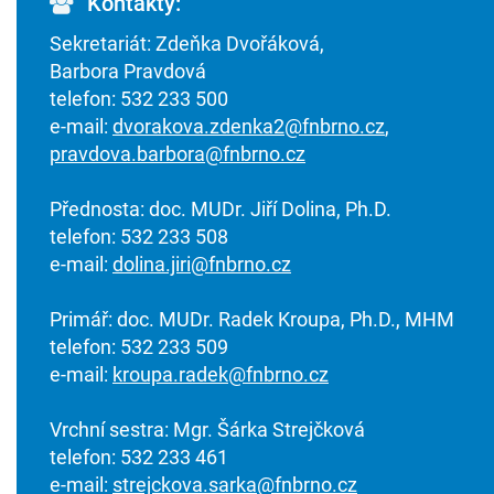
Kontakty:
Sekretariát: Zdeňka Dvořáková,
Barbora Pravdová
telefon: 532 233 500
e-mail:
dvorakova.zdenka2@fnbrno.cz
,
pravdova.barbora@fnbrno.cz
Přednosta: doc. MUDr. Jiří Dolina, Ph.D.
telefon: 532 233 508
e-mail:
dolina.jiri@fnbrno.cz
Primář: doc. MUDr. Radek Kroupa, Ph.D., MHM
telefon: 532 233 509
e-mail:
kroupa.radek@fnbrno.cz
Vrchní sestra: Mgr. Šárka Strejčková
telefon: 532 233 461
e-mail:
strejckova.sarka@fnbrno.cz