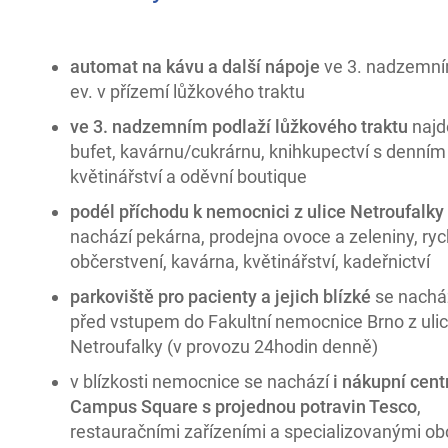
automat na kávu a další nápoje
ve 3. nadzemní
ev. v přízemí lůžkového traktu
ve 3. nadzemním podlaží lůžkového traktu
najd
bufet, kavárnu/cukrárnu, knihkupectví s denním
květinářství a oděvní boutique
podél příchodu k nemocnici z ulice Netroufalky
nachází pekárna, prodejna ovoce a zeleniny, ryc
občerstvení, kavárna, květinářství, kadeřnictví
parkoviště pro pacienty a jejich blízké
se nachá
před vstupem do Fakultní nemocnice Brno z uli
Netroufalky (v provozu 24hodin denně)
v blízkosti nemocnice se nachází
i nákupní cen
Campus Square s projednou potravin Tesco
,
restauračními zařízeními a specializovanými o