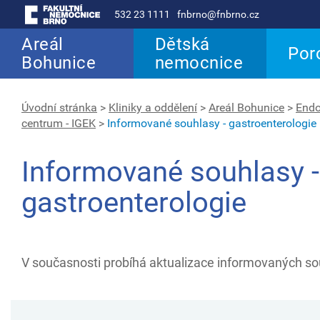
532 23 1111
fnbrno@fnbrno.cz
Areál
Dětská
Por
Bohunice
nemocnice
Úvodní stránka
>
Kliniky a oddělení
>
Areál Bohunice
>
Endo
centrum - IGEK
>
Informované souhlasy - gastroenterologie
Informované souhlasy -
gastroenterologie
V současnosti probíhá aktualizace informovaných so