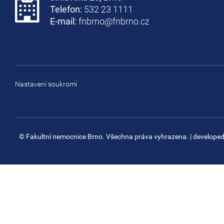
Telefon:
532 23 1111
E-mail:
fnbrno@fnbrno.cz
Nastavení soukromí
© Fakultní nemocnice Brno. Všechna práva vyhrazena.
| develope