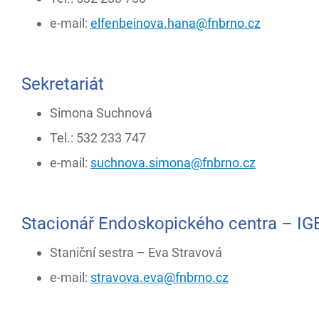
e-mail:
elfenbeinova.hana@fnbrno.cz
Sekretariát
Simona Suchnová
Tel.: 532 233 747
e-mail:
suchnova.simona@fnbrno.cz
Stacionář Endoskopického centra – IG
Staniční sestra – Eva Stravová
e-mail:
stravova.eva@fnbrno.cz