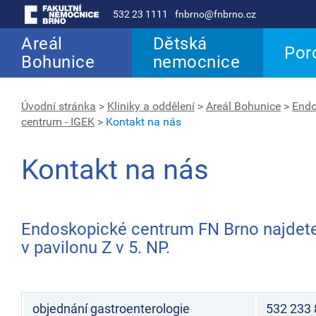
532 23 1111
fnbrno@fnbrno.cz
Areál
Dětská
Por
Bohunice
nemocnice
Úvodní stránka
>
Kliniky a oddělení
>
Areál Bohunice
>
Endo
centrum - IGEK
>
Kontakt na nás
Kontakt na nás
Endoskopické centrum FN Brno najdet
v pavilonu Z v 5. NP.
objednání gastroenterologie
532 233 