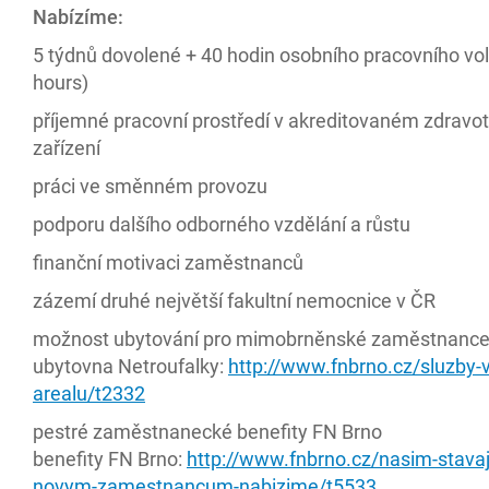
Nabízíme:
5 týdnů dovolené + 40 hodin osobního pracovního vol
hours)
příjemné pracovní prostředí v akreditovaném zdravo
zařízení
práci ve směnném provozu
podporu dalšího odborného vzdělání a růstu
finanční motivaci zaměstnanců
zázemí druhé největší fakultní nemocnice v ČR
možnost ubytování pro mimobrněnské zaměstnanc
ubytovna Netroufalky:
http://www.fnbrno.cz/sluzby-v
arealu/t2332
pestré zaměstnanecké benefity FN Brno
benefity FN Brno:
http://www.fnbrno.cz/nasim-stavaji
novym-zamestnancum-nabizime/t5533