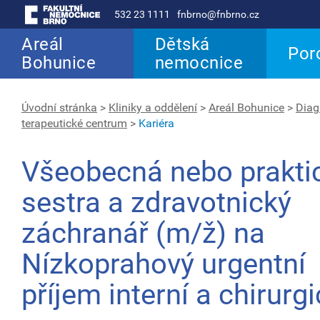
532 23 1111
fnbrno@fnbrno.cz
Areál
Dětská
Por
Bohunice
nemocnice
Úvodní stránka
>
Kliniky a oddělení
>
Areál Bohunice
>
Diag
terapeutické centrum
>
Kariéra
Všeobecná nebo prakti
sestra a zdravotnický
záchranář (m/ž) na
Nízkoprahový urgentní
příjem interní a chirurg