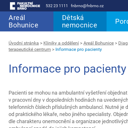
532 23 1111
fnbrno@fnbrno.cz
Areál
Dětská
Por
Bohunice
nemocnice
Úvodní stránka
>
Kliniky a oddělení
>
Areál Bohunice
>
Diag
terapeutické centrum
>
Informace pro pacienty
Informace pro pacienty
Pacienti se mohou na ambulantní vyšetření objednat
v pracovní dny v dopoledních hodinách na uvedenýc
telefonních číslech příslušných ambulancí. Nutné je 
od praktického lékaře, nebo jiného specialisty. Objed
dle charakteru onemocnění a organizace jednotlivýc