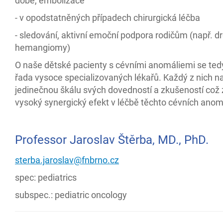
době, embolizace
- v opodstatněných případech chirurgická léčba
- sledování, aktivní emoční podpora rodičům (např. d
hemangiomy)
O naše dětské pacienty s cévními anomáliemi se ted
řada vysoce specializovaných lékařů. Každý z nich na
jedinečnou škálu svých dovedností a zkušeností což z
vysoký synergický efekt v léčbě těchto cévních anomá
Professor Jaroslav Štěrba, MD., PhD.
sterba.jaroslav@fnbrno.cz
spec: pediatrics
subspec.: pediatric oncology