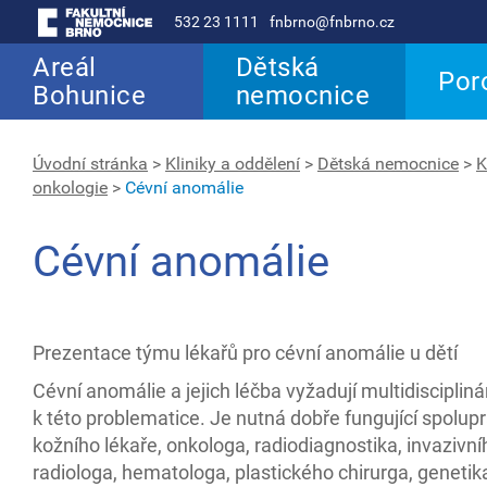
532 23 1111
fnbrno@fnbrno.cz
Areál
Dětská
Por
Bohunice
nemocnice
Úvodní stránka
>
Kliniky a oddělení
>
Dětská nemocnice
>
K
onkologie
>
Cévní anomálie
Cévní anomálie
Prezentace týmu lékařů pro cévní anomálie u dětí
Cévní anomálie a jejich léčba vyžadují multidiscipliná
k této problematice. Je nutná dobře fungující spolup
kožního lékaře, onkologa, radiodiagnostika, invazivní
radiologa, hematologa, plastického chirurga, genetik