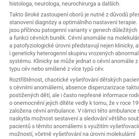
histologa, neurologa, neurochirurga a dalších.
Takto široké zastoupení oborů je nutné z důvodů př
stanovení diagnózy a optimálního nastavení terapie.
jsou příčinou patogenní varianty v genech důležitých 
a funkci cévních buněk. Cévní anomálie na molekulár
a patofyziologické úrovni představují nejen klinicky, a
i geneticky heterogenní skupinu vrozených abnormal
systému. Klinicky se může jednat o cévní anomálie z
typu cév nebo smíšené z více typů cév.
Roztříštěnost, chaotické vyšetřování dětských pacie
s cévními anomáliemi, absence dispenzarizace takto
postižených dětí, ale i často nepřesné informace ro
o onemocnění jejich dítěte vedly k tomu, že v roce 19
založena cévní ambulance. V rámci této ambulance 
naskytla možnost sestavení a sledování většího sou
pacientů s těmito anomáliemi s využitím vyšetřovací
možností, včetně vyšetřování na úrovni molekulární