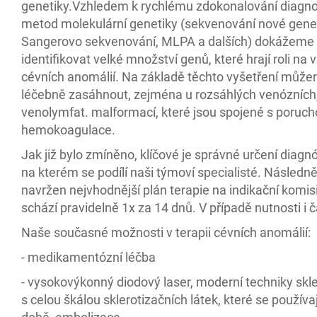
genetiky.Vzhledem k rychlému zdokonalování diagno
metod molekulární genetiky (sekvenování nové gen
Sangerovo sekvenování, MLPA a dalších) dokážeme
identifikovat velké množství genů, které hrají roli na 
cévních anomálií. Na základě těchto vyšetření může
léčebně zasáhnout, zejména u rozsáhlých venózních
venolymfat. malformací, které jsou spojené s poruc
hemokoagulace.
Jak již bylo zmíněno, klíčové je správné určení diagnó
na kterém se podílí naši týmoví specialisté. Následně
navržen nejvhodnější plán terapie na indikační komisi
schází pravidelně 1x za 14 dnů. V případě nutnosti i č
Naše současné možnosti v terapii cévních anomálií:
- medikamentózní léčba
- vysokovýkonný diodový laser, moderní techniky skl
s celou škálou sklerotizačních látek, které se používaj