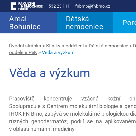
532 23 1111
fnbrno@fnbrno.cz
Areál
Dětská
Por
Bohunice
nemocnice
Úvodní stránka
>
Kliniky a oddělení
>
Dětská nemocnice
>
D
oddělení PeK
>
Věda a výzkum
Věda a výzkum
Pracoviště koncentruje vzácná kožní one
Spolupracuje s Centrem molekulární biologie a geno
IHOK FN Brno, zabývá se molekulárně biologickou di
různých genodermatóz, podílí se na aplikované
v oblasti humánní medicíny.