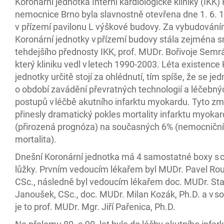
Koronární jednotka Interní kardiologické kliniky (IKK) 
nemocnice Brno byla slavnostně otevřena dne 1. 6. 
v přízemí pavilonu L výškové budovy. Za vybudován
Koronární jednotky v přízemí budovy stála zejména 
tehdejšího přednosty IKK, prof. MUDr. Bořivoje Semr
který kliniku vedl v letech 1990-2003. Léta existence
jednotky určitě stojí za ohlédnutí, tím spíše, že se je
o období zavádění převratných technologií a léčebný
postupů v léčbě akutního infarktu myokardu. Tyto z
přinesly dramatický pokles mortality infarktu myoka
(přirozená prognóza) na současných 6% (nemocniční
mortalita).
Dnešní Koronární jednotka má 4 samostatné boxy s 
lůžky. Prvním vedoucím lékařem byl MUDr. Pavel Rou
CSc., následně byl vedoucím lékařem doc. MUDr. Sta
Janoušek, CSc., doc. MUDr. Milan Kozák, Ph.D. a v s
je to prof. MUDr. Mgr. Jiří Pařenica, Ph.D.