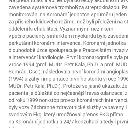
Na přelomu 80. a 90. let byla do léčby akutního infar
zavedena systémová trombolýza streptokinázou. Paci
monitorováni na Koronární jednotce v průměru jeden 
za přísného klidového režimu, než byli přeloženi na 
oddělení k rehabilitaci. Významným mezníkem
v péči o pacienty s infarktem myokardu bylo zaveden
perkutánní koronární intervence. Koronární jednotka
dlouhodobě úzce spolupracuje s Pracovištěm invaziv
a intervenční kardiologie. První koronarografie byla
v roce 1994 (prof. MUDr. Petr Kala, Ph.D. a prof. MUDr
Semrád, Csc.), následovala první koronární angioplas
(1994) a záhy i implantace prvního stentu v roce 1996
MUDr. Petr Kala, Ph.D.). Protože se jasně ukázalo, ž
pacienta je důležitá co nejčasnější revaskularizace, 
od roku 1999 non-stop provoz koronárních intervencí.
byly vozy Záchranné zdravotnické služby vybaveny 1
svodovým Ekg, který umožňoval přenos EKG přímo
na Koronární jednotku a 24/7 konzultaci a tedy i první