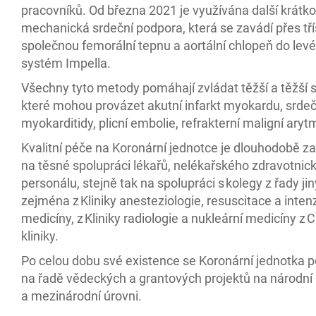
pracovníků. Od března 2021 je využívána další krátk
mechanická srdeční podpora, která se zavádí přes tří
společnou femorální tepnu a aortální chlopeň do lev
systém Impella.
Všechny tyto metody pomáhají zvládat těžší a těžší s
které mohou provázet akutní infarkt myokardu, srdečn
myokarditidy, plicní embolie, refrakterní maligní aryt
Kvalitní péče na Koronární jednotce je dlouhodobě z
na těsné spolupráci lékařů, nelékařského zdravotnic
personálu, stejně tak na spolupráci s kolegy z řady ji
zejména z Kliniky anesteziologie, resuscitace a inten
medicíny, z Kliniky radiologie a nukleární medicíny z 
kliniky.
Po celou dobu své existence se Koronární jednotka p
na řadě vědeckých a grantových projektů na národní
a mezinárodní úrovni.