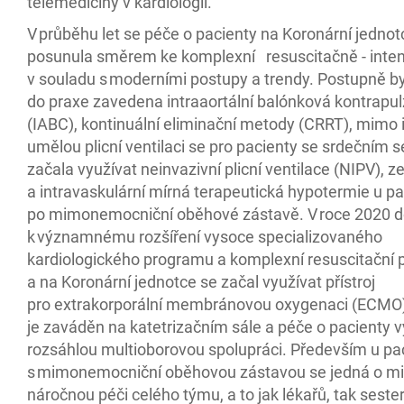
telemedicíny v kardiologii.
V průběhu let se péče o pacienty na Koronární jednot
posunula směrem ke komplexní resuscitačně - intenz
v souladu s moderními postupy a trendy. Postupně b
do praxe zavedena intraaortální balónková kontrapu
(IABC), kontinuální eliminační metody (CRRT), mimo 
umělou plicní ventilaci se pro pacienty se srdečním 
začala využívat neinvazivní plicní ventilace (NIPV), z
a intravaskulární mírná terapeutická hypotermie u p
po mimonemocniční oběhové zástavě. V roce 2020 d
k významnému rozšíření vysoce specializovaného
kardiologického programu a komplexní resuscitační 
a na Koronární jednotce se začal využívat přístroj
pro extrakorporální membránovou oxygenaci (ECMO).
je zaváděn na katetrizačním sále a péče o pacienty 
rozsáhlou multioborovou spolupráci. Především u pa
s mimonemocniční oběhovou zástavou se jedná o 
náročnou péči celého týmu, a to jak lékařů, tak sester