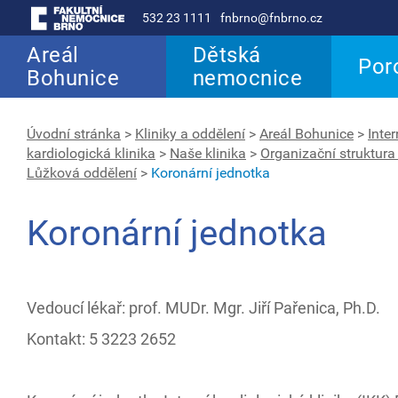
532 23 1111
fnbrno@fnbrno.cz
Areál
Dětská
Por
Bohunice
nemocnice
Úvodní stránka
>
Kliniky a oddělení
>
Areál Bohunice
>
Inter
kardiologická klinika
>
Naše klinika
>
Organizační struktura
Lůžková oddělení
>
Koronární jednotka
Koronární jednotka
Vedoucí lékař: prof. MUDr. Mgr. Jiří Pařenica, Ph.D.
Kontakt: 5 3223 2652