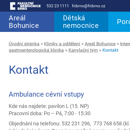
532 23 1111
fnbrno@fnbrno.cz
Areál
Dětská
Por
Bohunice
nemocnice
Úvodní stránka
>
Kliniky a oddělení
>
Areál Bohunice
>
Inter
gastroenterologická klinika
>
Kanylační tým
>
Kontakt
Kontakt
Ambulance cévní vstupy
Kde nás najdete: pavilon L (15. NP)
Pracovní doba: Po – Pá, 7:00 - 15:30
Objednání na telefonu: 532 231 296, 773 768 658 (kl