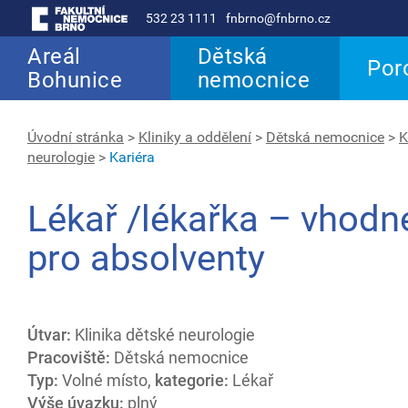
532 23 1111
fnbrno@fnbrno.cz
Areál
Dětská
Por
Bohunice
nemocnice
Úvodní stránka
>
Kliniky a oddělení
>
Dětská nemocnice
>
K
neurologie
>
Kariéra
Lékař /lékařka – vhodné
pro absolventy
Útvar:
Klinika dětské neurologie
Pracoviště:
Dětská nemocnice
Typ:
Volné místo,
kategorie:
Lékař
Výše úvazku:
plný