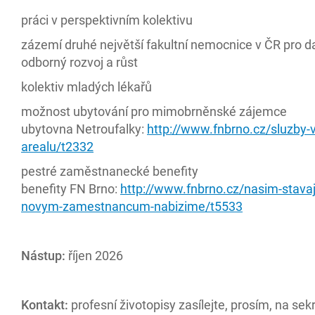
práci v perspektivním kolektivu
zázemí druhé největší fakultní nemocnice v ČR pro da
odborný rozvoj a růst
kolektiv mladých lékařů
možnost ubytování pro mimobrněnské zájemce
ubytovna Netroufalky:
http://www.fnbrno.cz/sluzby-v
arealu/t2332
pestré zaměstnanecké benefity
benefity FN Brno:
http://www.fnbrno.cz/nasim-stavaji
novym-zamestnancum-nabizime/t5533
Nástup:
říjen
2026
Kontakt:
profesní životopisy zasílejte, prosím, na sek