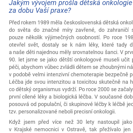
Jakým vývojem prošla dětská onkologie
za dobu Vaší praxe?
Před rokem 1989 měla československá dětská onkol
do světa do značné míry zavřené, do zahraničí 
pouze několik výjimečných osobností. Po roce 1
otevřel svět, dostaly se k nám léky, které tady dř
a naše děti najednou měly srovnatelnou šanci. V prv
90. let jsme se jako dětští onkologové museli učit
péči, abychom vůbec zvládli dětem se zhoubnými ná
v podobě velmi intenzivní chemoterapie bezpečně p
Léčba jde svou intenzitou a toxicitou skutečně na 
co dětský organismus vydrží. Po roce 2000 se začal
první cílené léky a biologická léčba. V současné do
posouvá od populační, či skupinové léčby k léčbě je
tzv. personalizované neboli precisní onkologii.
Když jsem před více než 30 lety nastoupil jak
v Krajské nemocnici v Ostravě, tak přežívalo jen