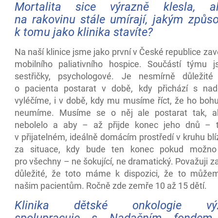
Mortalita sice výrazně klesla, a
na rakovinu stále umírají, jakým způ
k tomu jako klinika stavíte?
Na naší klinice jsme jako první v České republice zav
mobilního paliativního hospice. Součástí týmu js
sestřičky, psychologové. Je nesmírně důležit
o pacienta postarat v době, kdy přichází s nad
vyléčíme, i v době, kdy mu musíme říct, že ho bohu
neumíme. Musíme se o něj ale postarat tak, a
nebolelo a aby
– až přijde konec jeho dnů – t
v přijatelném, ideálně domácím prostředí v kruhu blí
za situace, kdy bude ten konec pokud možno p
pro všechny – ne šokující, ne dramatický. Považuji 
důležité, že toto máme k dispozici, že to může
našim pacientům. Ročně zde zemře 10 až 15 dětí.
Klinika dětské onkologie vý
spolupracuje s Nadačním fondem