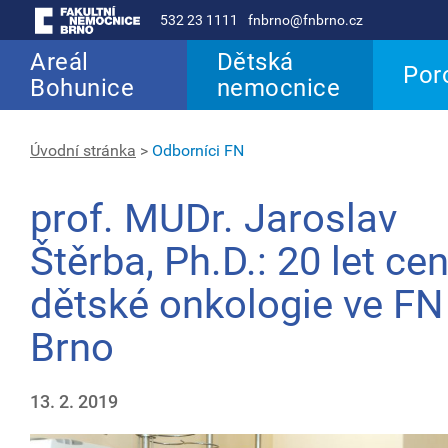
532 23 1111
fnbrno@fnbrno.cz
Areál
Dětská
Por
Bohunice
nemocnice
Úvodní stránka
>
Odborníci FN
prof. MUDr. Jaroslav
Štěrba, Ph.D.: 20 let cen
dětské onkologie ve FN
Brno
13. 2. 2019