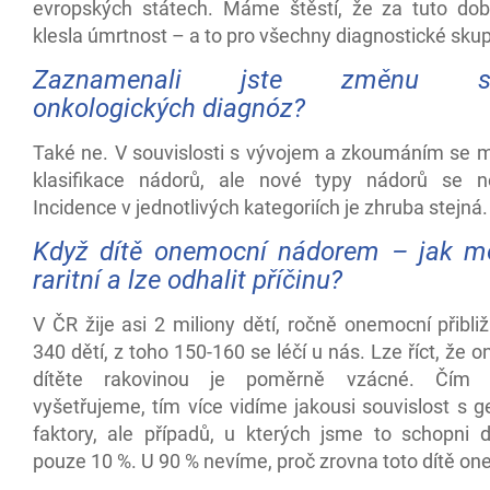
evropských státech. Máme štěstí, že za tuto do
klesla úmrtnost – a to pro všechny diagnostické skup
Zaznamenali jste změnu str
onkologických diagnóz?
Také ne. V souvislosti s vývojem a zkoumáním se 
klasifikace nádorů, ale nové typy nádorů se ne
Incidence v jednotlivých kategoriích je zhruba stejná.
Když dítě onemocní nádorem – jak mo
raritní a lze odhalit příčinu?
V ČR žije asi 2 miliony dětí, ročně onemocní přibl
340 dětí, z toho 150-160 se léčí u nás. Lze říct, že
dítěte rakovinou je poměrně vzácné. Čím 
vyšetřujeme, tím více vidíme jakousi souvislost s 
faktory, ale případů, u kterých jsme to schopni d
pouze 10 %. U 90 % nevíme, proč zrovna toto dítě o