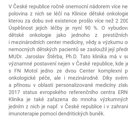
V České republice ročně onemocní nádorem více než
polovina z nich se léčí na Klinice dětské onkologi
kterou za dobu své existence prošlo více než 2 200
Úspěšnost jejich léčby je nyní 90 %. O vybudová
dětské onkologie jako jednoho z prestižníc
i mezinárodních center medicíny, vědy a výzkumu o
nemocných dětských pacientů se zasloužil její před
MUDr. Jaroslav Štěrba, Ph.D. Tato klinika má v s
významné postavení nejen v České republice, kde j
s FN Motol jedno ze dvou Center komplexní ped
onkologické péče, ale i mezinárodně. Díky své
a přínosu v oblasti personalizované medicíny získ
2017 status evropského referenčního centra ER
Klinika je také zařazena do mnoha výzkumných 
jedním z nich je např. v České republice i v zahrani
imunoterapie pomocí dendritických buněk.