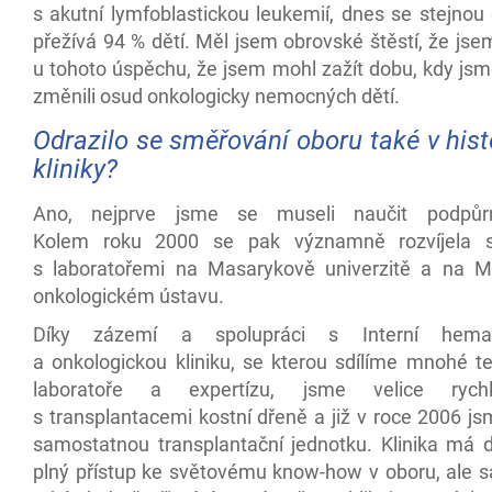
s akutní lymfoblastickou leukemií, dnes se stejnou
přežívá 94 % dětí. Měl jsem obrovské štěstí, že js
u tohoto úspěchu, že jsem mohl zažít dobu, kdy js
změnili osud onkologicky nemocných dětí.
Odrazilo se směřování oboru také v histo
kliniky?
Ano, nejprve jsme se museli naučit podpůr
Kolem roku 2000 se pak významně rozvíjela s
s laboratořemi na Masarykově univerzitě a na 
onkologickém ústavu.
Díky zázemí a spolupráci s Interní hemat
a onkologickou kliniku, se kterou sdílíme mnohé te
laboratoře a expertízu, jsme velice rych
s transplantacemi kostní dřeně a již v roce 2006 js
samostatnou transplantační jednotku. Klinika má 
plný přístup ke světovému know-how v oboru, ale s