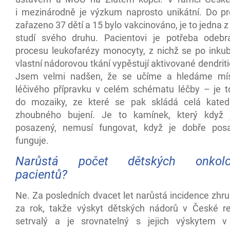
i mezinárodně je výzkum naprosto unikátní. Do p
zařazeno 37 dětí a 15 bylo vakcinováno, je to jedna z
studí svého druhu. Pacientovi je potřeba odeb
procesu leukofarézy monocyty, z nichž se po inkub
vlastní nádorovou tkání vypěstují aktivované dendrit
Jsem velmi nadšen, že se učíme a hledáme mís
léčivého přípravku v celém schématu léčby – je 
do mozaiky, ze které se pak skládá celá kated
zhoubného bujení. Je to kamínek, který když 
posazený, nemusí fungovat, když je dobře posa
funguje.
Narůstá počet dětských onkolog
pacientů?
Ne. Za posledních dvacet let narůstá incidence zhr
za rok, takže výskyt dětských nádorů v České re
setrvalý a je srovnatelný s jejich výskytem v