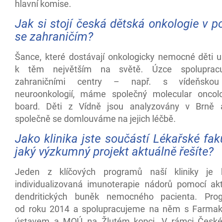
hlavní komise.
Jak si stojí česká dětská onkologie v p
se zahraničím?
Šance, které dostávají onkologicky nemocné děti u 
k těm největším na světě. Úzce spoluprac
zahraničními centry – např. s vídeňskou
neuroonkologií, máme společný molecular oncol
board. Děti z Vídně jsou analyzovány v Brně 
společně se domlouváme na jejich léčbě.
Jako klinika jste součástí Lékařské fak
jaký výzkumný projekt aktuálně řešíte?
Jeden z klíčových programů naší kliniky je 
individualizovaná imunoterapie nádorů pomocí ak
dendritických buněk nemocného pacienta. Pro
od roku 2014 a spolupracujeme na něm s Farmak
ústavem a MOÚ na Žlutém kopci. V rámci České 