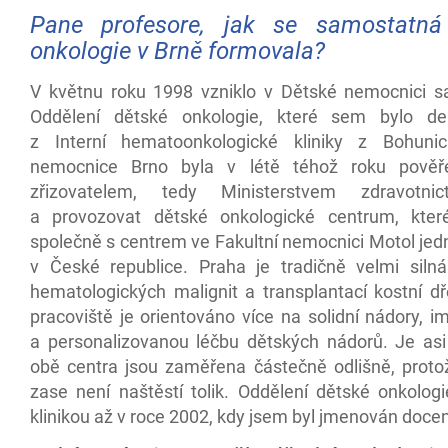
Pane profesore, jak se samostatná
onkologie v Brně formovala?
V květnu roku 1998 vzniklo v Dětské nemocnici 
Oddělení dětské onkologie, které sem bylo del
z Interní hematoonkologické kliniky z Bohunic
nemocnice Brno byla v létě téhož roku pově
zřizovatelem, tedy Ministerstvem zdravotnictv
a provozovat dětské onkologické centrum, kter
společně s centrem ve Fakultní nemocnici Motol jed
v České republice. Praha je tradičně velmi silná
hematologických malignit a transplantací kostní d
pracoviště je orientováno více na solidní nádory, i
a personalizovanou léčbu dětských nádorů. Je asi
obě centra jsou zaměřena částečně odlišně, proto
zase není naštěstí tolik. Oddělení dětské onkologi
klinikou až v roce 2002, kdy jsem byl jmenován doce