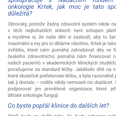
onkologie Krtek, jak moc je tato sp
důležitá?
Obrovsky, protože žádný zdravotní systém nikde na
v těch nejbohatších státech není schopen plat
a myslíme si, že naše děti si zaslouží, aby tu šan
maximální a my pro to děláme všechno. Krtek je tak
zvířátko, které nám pomáhá zahrabávat díry ve f
českého zdravotnictví, pomáhá nám financovat n
našich pacientů v akademických klinických studiích
považujeme za standard léčby. Jakékoliv dítě na na
které skutečně potřebovalo léčbu, a byla racionálně
tak ji dostalo – rodiče nikdy nemuseli nic doplácet.
podporovat jen prověřené organizace, které př
dětské onkologie fungují.
Co byste popřál klinice do dalších let?