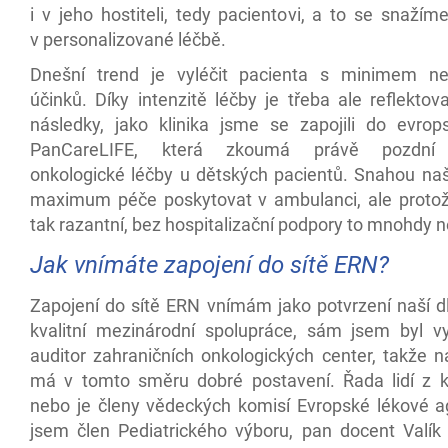
i v jeho hostiteli, tedy pacientovi, a to se snažím
v personalizované léčbě.
Dnešní trend je vyléčit pacienta s minimem ne
účinků. Díky intenzitě léčby je třeba ale reflektov
následky, jako klinika jsme se zapojili do evrop
PanCareLIFE, která zkoumá právě pozdní 
onkologické léčby u dětských pacientů. Snahou naší
maximum péče poskytovat v ambulanci, ale protož
tak razantní, bez hospitalizační podpory to mnohdy n
Jak vnímáte zapojení do sítě ERN?
Zapojení do sítě ERN vnímám jako potvrzení naší 
kvalitní mezinárodní spolupráce, sám jsem byl v
auditor zahraničních onkologických center, takže n
má v tomto směru dobré postavení. Řada lidí z kl
nebo je členy vědeckých komisí Evropské lékové ag
jsem člen Pediatrického výboru, pan docent Valík