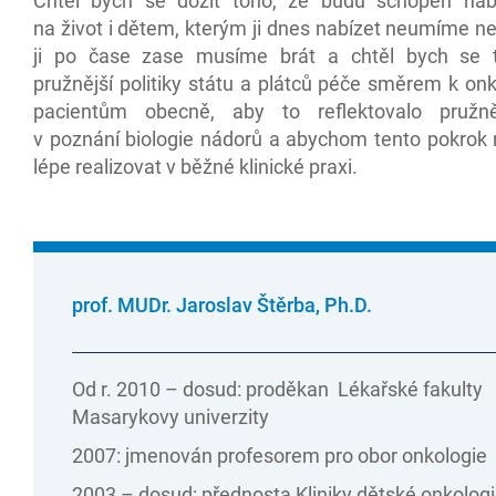
Chtěl bych se dožít toho, že budu schopen nab
na život i dětem, kterým ji dnes nabízet neumíme n
ji po čase zase musíme brát a chtěl bych se t
pružnější politiky státu a plátců péče směrem k on
pacientům obecně, aby to reflektovalo pružně
v poznání biologie nádorů a abychom tento pokrok 
lépe realizovat v běžné klinické praxi.
prof. MUDr. Jaroslav Štěrba, Ph.D.
Od r. 2010 – dosud: proděkan Lékařské fakulty
Masarykovy univerzity
2007: jmenován profesorem pro obor onkologie
2003 – dosud: přednosta Kliniky dětské onkolog