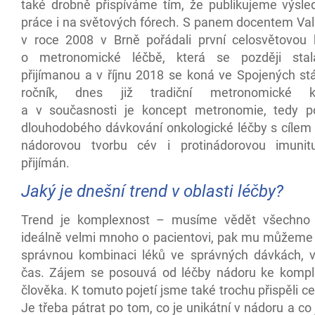
také drobně přispíváme tím, že publikujeme výsled
práce i na světových fórech. S panem docentem Va
v roce 2008 v Brně pořádali první celosvětovou 
o metronomické léčbě, která se později sta
přijímanou a v říjnu 2018 se koná ve Spojených stá
ročník, dnes již tradiční metronomické k
a v současnosti je koncept metronomie, tedy p
dlouhodobého dávkování onkologické léčby s cílem 
nádorovou tvorbu cév i protinádorovou imunit
přijímán.
Jaký je dnešní trend v oblasti léčby?
Trend je komplexnost – musíme vědět všechno 
ideálně velmi mnoho o pacientovi, pak mu můžeme
správnou kombinaci léků ve správných dávkách, 
čas. Zájem se posouvá od léčby nádoru ke kompl
člověka. K tomuto pojetí jsme také trochu přispěli c
Je třeba pátrat po tom, co je unikátní v nádoru a co 