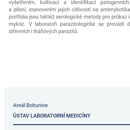
vyšetřením, kultivací a identifikací patogenníc
a plísní, stanovením jejich citlivostí na antimykotik
portfolia jsou taktéž serologické metody pro průkaz 
mykóz. V laboratoři parazitologické se provádí d
střevních i tkáňových parazitů.
Areál Bohunice
ÚSTAV LABORATORNÍ MEDICÍNY