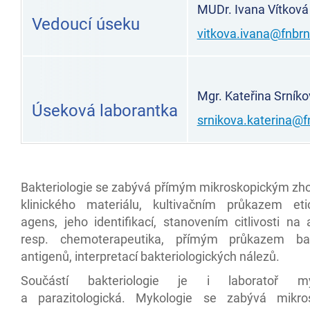
MUDr. Ivana Vítková
Vedoucí úseku
vitkova.ivana@fnbrn
Mgr. Kateřina Srník
Úseková laborantka
srnikova.katerina@f
Bakteriologie se zabývá přímým mikroskopickým z
klinického materiálu, kultivačním průkazem eti
agens, jeho identifikací, stanovením citlivosti na a
resp. chemoterapeutika, přímým průkazem bakt
antigenů, interpretací bakteriologických nálezů.
Součástí bakteriologie je i laboratoř my
a parazitologická. Mykologie se zabývá mikro