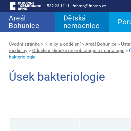
532 23 1111
fnbrno@fnbrno.cz
Areál
Dětská
Por
Bohunice
nemocnice
Úvodní stránka
>
Kliniky a oddělení
>
Areál Bohunice
>
Ústa
medicíny
>
Oddělení klinické mikrobiologie a imunologie
>
bakteriologie
Úsek bakteriologie