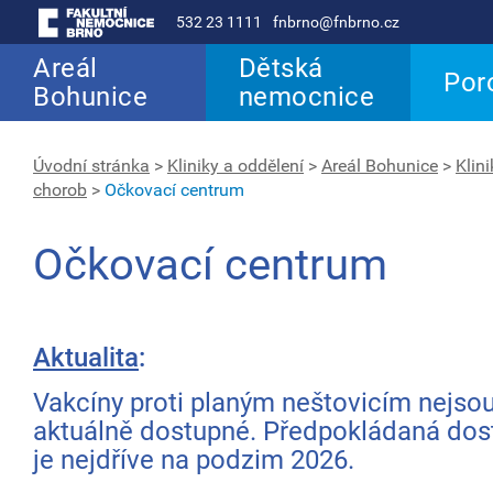
532 23 1111
fnbrno@fnbrno.cz
Areál
Dětská
Por
Bohunice
nemocnice
Úvodní stránka
>
Kliniky a oddělení
>
Areál Bohunice
>
Klin
chorob
>
Očkovací centrum
Očkovací centrum
Aktualita
:
Vakcíny proti planým neštovicím nejso
aktuálně dostupné. Předpokládaná dos
je nejdříve na podzim 2026.