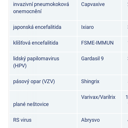
invazivní pneumokoková
Capvaxive
onemocnění
japonská encefalitida
Ixiaro
klíšťová encefalitida
FSME-IMMUN
lidský papilomavirus
Gardasil 9
(HPV)
pásový opar (VZV)
Shingrix
Varivax/Varilrix
1
plané neštovice
RS virus
Abrysvo