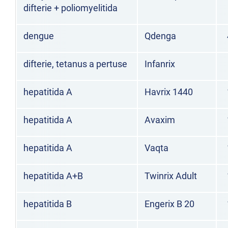
difterie + poliomyelitida
dengue
Qdenga
difterie, tetanus a pertuse
Infanrix
hepatitida A
Havrix 1440
hepatitida A
Avaxim
hepatitida A
Vaqta
hepatitida A+B
Twinrix Adult
hepatitida B
Engerix B 20