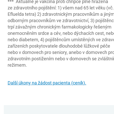
*** Aktuálně je vakcína proti chřipce plně hrazená
ze zdravotního pojištění: 1) všem nad 65 let věku (vč
Efluelda tetra) 2) zdravotnickým pracovníkům a jiný
odborným pracovníkům ve zdravotnictví, 3) pojištěnc
trpí závažným chronickým farmakologicky řešeným
onemocněním srdce a cév, nebo dýchacích cest, nebo
nebo diabetem, 4) pojištěncům umístěných ve zdrav
zařízeních poskytovatele dlouhodobé lůžkové péče
nebo v domovech pro seniory, anebo v domovech pr
zdravotním postižením nebo v domovech se zvláštn
režimem.
Další úkony na žádost pacienta (ceník).