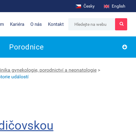
Česky
English
um
Kariéra
O nás
Kontakt
Porodnice
inika gynekologie, porodnictví a neonatologie
>
torie událostí
odičovskou