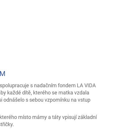
EM
7 spolupracuje s nadačním fondem LA VIDA
 aby každé dítě, kterého se matka vzdala
 si odnášelo s sebou vzpomínku na vstup
kterého místo mámy a táty vpisují základní
třičky.