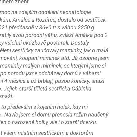
 plném znění:
moc na zdejším oddělení neonatologie
tkům, Amálce a Rozárce, dostalo od sestřiček
2021 předčasně v 36+0 tt s váhou 2250 g
ratily svou porodní váhu, zvlášť Amálka pod 2
ky všichni ukázkově postarali. Dostaly
ělení sestřičky zaučovaly maminky, jak o malá
krmování, koupání miminek atd. Já osobně jsem
í maminky malých miminek, se kterými jsme si
h po porodu jsme odcházely domů s váhami
 4 měsíce a už brblají, pasou koníčky, snaží
 Jejich starší tříletá sestřička Gábinka
snaží.
 to především s kojením holek, kdy mi
☺. Navíc jsem si domů přenesla režim naučený
n o narozené holky, ale i o starší dcerku.
át všem místním sestřičkám a doktorům