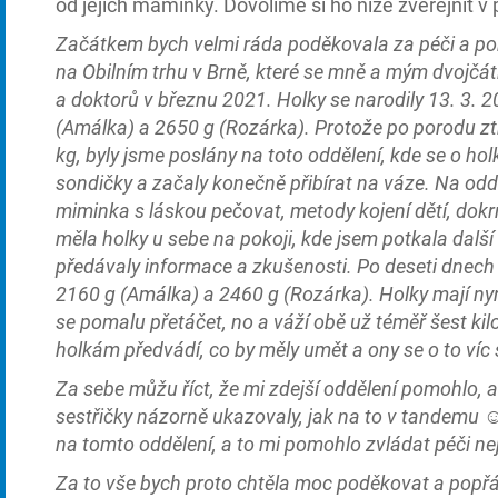
od jejich maminky. Dovolíme si ho níže zveřejnit v
Začátkem bych velmi ráda poděkovala za péči a po
na Obilním trhu v Brně, které se mně a mým dvojčá
a doktorů v březnu 2021. Holky se narodily 13. 3. 
(Amálka) a 2650 g (Rozárka). Protože po porodu zt
kg, byly jsme poslány na toto oddělení, kde se o hol
sondičky a začaly konečně přibírat na váze. Na odd
miminka s láskou pečovat, metody kojení dětí, do
měla holky u sebe na pokoji, kde jsem potkala dalš
předávaly informace a zkušenosti. Po deseti dnec
2160 g (Amálka) a 2460 g (Rozárka). Holky mají nyní
se pomalu přetáčet, no a váží obě už téměř šest kilo.
holkám předvádí, co by měly umět a ony se o to víc 
Za sebe můžu říct, že mi zdejší oddělení pomohlo, a
sestřičky názorně ukazovaly, jak na to v tandemu 
na tomto oddělení, a to mi pomohlo zvládat péči neje
Za to vše bych proto chtěla moc poděkovat a popř