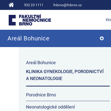
532 23 1111
fnbrno@fnbrno.cz
Kli
Areál Bohunice
Fakultní nemocnice Brno
Areál Bohunice
KLINIKA GYNEKOLOGIE, PORODNICTVÍ
A NEONATOLOGIE
Porodnice Brno
Neonatologické oddělení