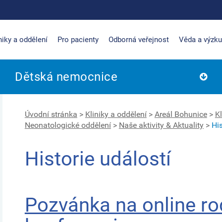
niky a oddělení
Pro pacienty
Odborná veřejnost
Věda a výzk
Dětská nemocnice
Úvodní stránka
>
Kliniky a oddělení
>
Areál Bohunice
>
Kl
Neonatologické oddělení
>
Naše aktivity & Aktuality
>
His
Historie událostí
Pozvánka na online r