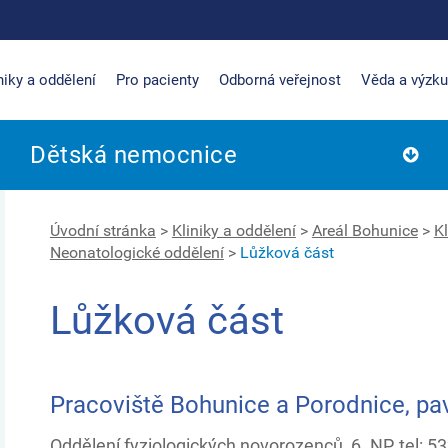
niky a oddělení
Pro pacienty
Odborná veřejnost
Věda a výzk
Dětská nemocnice
Úvodní stránka
>
Kliniky a oddělení
>
Areál Bohunice
>
Kl
Neonatologické oddělení
>
Lůžková část
Lůžková část
Pracoviště Bohunice a Porodnice, pav
Oddělení fyziologických novorozenců, 6. NP, tel: 5