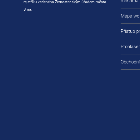
Reklama 
rejstříku vedeného Živnostenským úřadem města
Brna.
Mapa we
Přístup 
Prohlášen
Obchodní