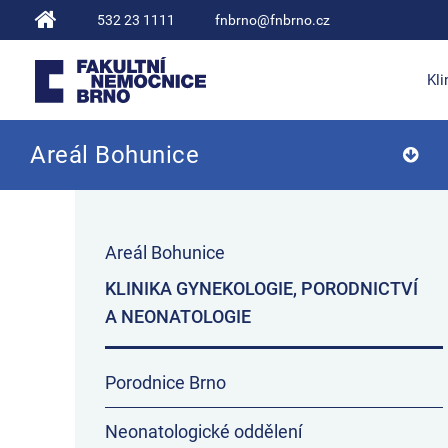
532 23 1111
fnbrno@fnbrno.cz
Kli
Areál Bohunice
Fakultní nemocnice Brno
Areál Bohunice
KLINIKA GYNEKOLOGIE, PORODNICTVÍ
A NEONATOLOGIE
Porodnice Brno
Neonatologické oddělení