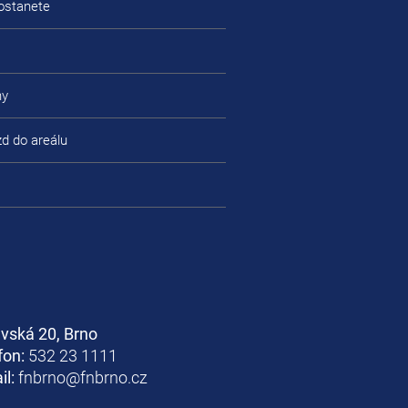
ostanete
ny
zd do areálu
avská 20, Brno
fon:
532 23 1111
il:
fnbrno@fnbrno.cz