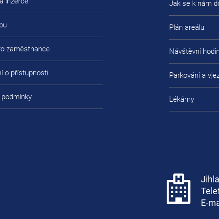
a inzerce
Jak se k nám d
bu
Plán areálu
pro zaměstnance
Návštěvní hodi
í o přístupnosti
Parkování a vje
 podmínky
Lékárny
Jihl
Tele
E-ma