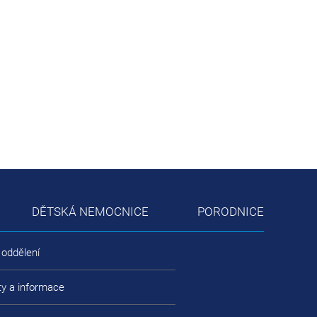
DĚTSKÁ NEMOCNICE
PORODNICE
 oddělení
ty a informace