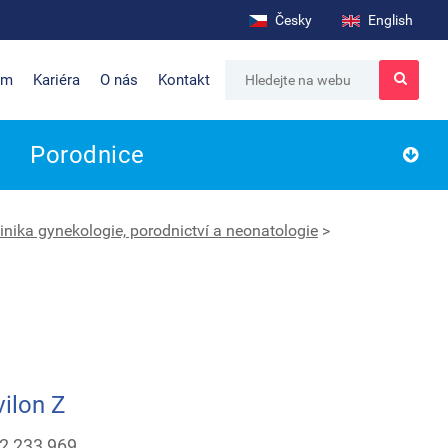
Česky
English
um
Kariéra
O nás
Kontakt
Porodnice
inika gynekologie, porodnictví a neonatologie
>
ilon Z
32 233 969