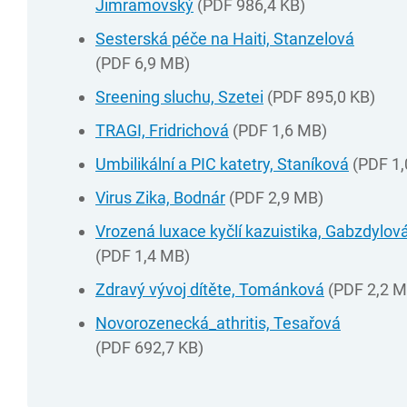
Jimramovský
(PDF 986,4 KB)
Sesterská péče na Haiti, Stanzelová
(PDF 6,9 MB)
Sreening sluchu, Szetei
(PDF 895,0 KB)
TRAGI, Fridrichová
(PDF 1,6 MB)
Umbilikální a PIC katetry, Staníková
(PDF 1
Virus Zika, Bodnár
(PDF 2,9 MB)
Vrozená luxace kyčlí kazuistika, Gabzdylov
(PDF 1,4 MB)
Zdravý vývoj dítěte, Tománková
(PDF 2,2 M
Novorozenecká_athritis, Tesařová
(PDF 692,7 KB)