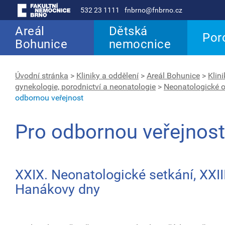
532 23 1111
fnbrno@fnbrno.cz
Areál
Dětská
Por
Bohunice
nemocnice
Úvodní stránka
>
Kliniky a oddělení
>
Areál Bohunice
>
Klin
gynekologie, porodnictví a neonatologie
>
Neonatologické o
odbornou veřejnost
Pro odbornou veřejnost
XXIX. Neonatologické setkání, XXIII
Hanákovy dny