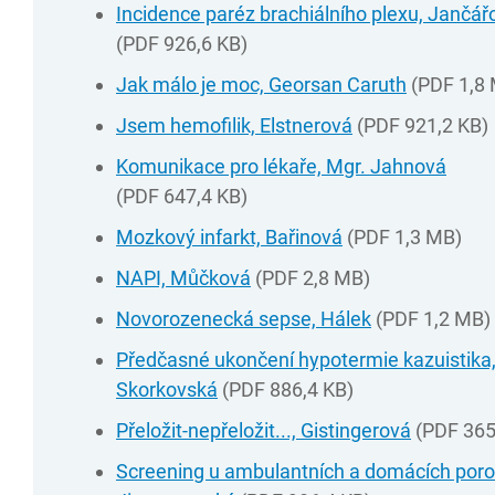
Incidence paréz brachiálního plexu, Jančář
(PDF 926,6 KB)
Jak málo je moc, Georsan Caruth
(PDF 1,8
Jsem hemofilik, Elstnerová
(PDF 921,2 KB)
Komunikace pro lékaře, Mgr. Jahnová
(PDF 647,4 KB)
Mozkový infarkt, Bařinová
(PDF 1,3 MB)
NAPI, Můčková
(PDF 2,8 MB)
Novorozenecká sepse, Hálek
(PDF 1,2 MB)
Předčasné ukončení hypotermie kazuistika
Skorkovská
(PDF 886,4 KB)
Přeložit-nepřeložit..., Gistingerová
(PDF 365
Screening u ambulantních a domácích poro