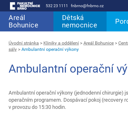
532 23 1111
fnbrno@fnbrno.cz
Areál
Dětská
Por
Bohunice
nemocnice
Úvodní stránka
>
Kliniky a oddělení
>
Areál Bohunice
>
Cent
sály
>
Ambulantní operační výkony
Ambulantní operační v
Ambulantní operační výkony (jednodenní chirurgie) j
operačním programem. Dospávací pokoj (recovery r
v provozu do 15:30 hodin.