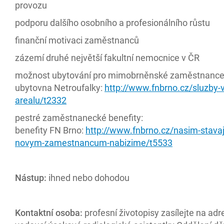
provozu
podporu dalšího osobního a profesionálního růstu
finanční motivaci zaměstnanců
zázemí druhé největší fakultní nemocnice v ČR
možnost ubytování pro mimobrněnské zaměstnanc
ubytovna Netroufalky:
http://www.fnbrno.cz/sluzby-v
arealu/t2332
pestré zaměstnanecké benefity:
benefity FN Brno:
http://www.fnbrno.cz/nasim-stavaji
novym-zamestnancum-nabizime/t5533
Nástup:
ihned nebo dohodou
Kontaktní osoba:
profesní životopisy zasílejte na adr