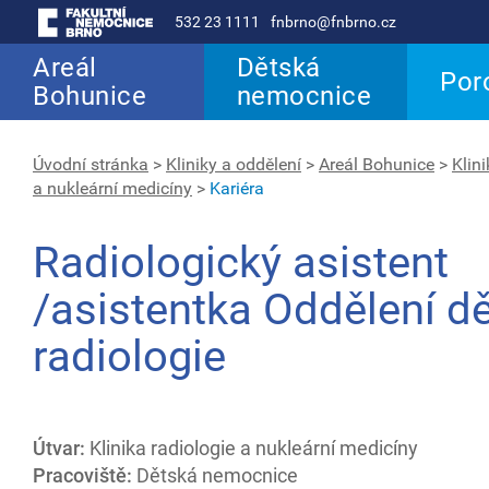
532 23 1111
fnbrno@fnbrno.cz
Areál
Dětská
Por
Bohunice
nemocnice
Úvodní stránka
>
Kliniky a oddělení
>
Areál Bohunice
>
Klini
a nukleární medicíny
>
Kariéra
Radiologický asistent
/asistentka Oddělení d
radiologie
Útvar:
Klinika radiologie a nukleární medicíny
Pracoviště:
Dětská nemocnice