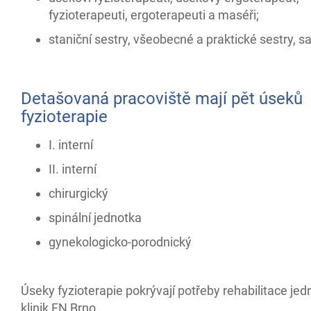
fyzioterapeuti, ergoterapeuti a maséři;
staniční sestry, všeobecné a praktické sestry, sa
Detašovaná pracoviště mají pět úseků
fyzioterapie
I. interní
II. interní
chirurgický
spinální jednotka
gynekologicko-porodnický
Úseky fyzioterapie pokrývají potřeby rehabilitace jed
klinik FN Brno.