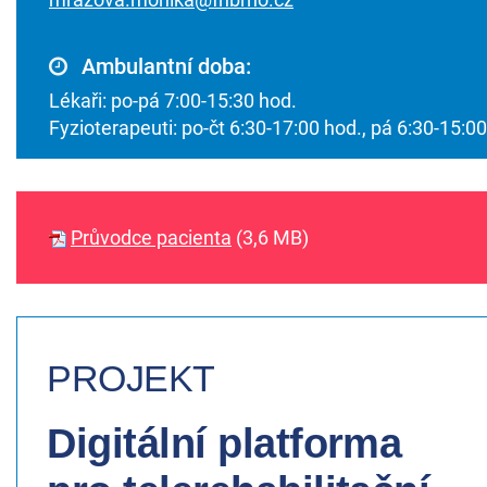
Ambulantní doba:
Lékaři: po-pá 7:00-15:30 hod.
Fyzioterapeuti: po-čt 6:30-17:00 hod., pá 6:30-15:0
Průvodce pacienta
(3,6 MB)
PROJEKT
Digitální platforma