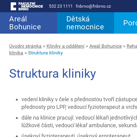
532 23 1111
fnbrno@fnbrno.cz
Areál
Dětská
Por
Bohunice
nemocnice
Úvodní stránka
>
Kliniky a oddělení
>
Areál Bohunice
>
Reha
klinika
>
Struktura kliniky
Struktura kliniky
vedení kliniky v čele s přednostou tvoří zástupc
přednosty pro LPP, vedoucí fyzioterapeut a vrchn
dále na klinice pracují: vedoucí lékaři jednotlivýc
lůžkové části, vedoucí lékař ambulance, sekundár
úsekoví fyzioterapeuti, úsekový ergoterapeut,