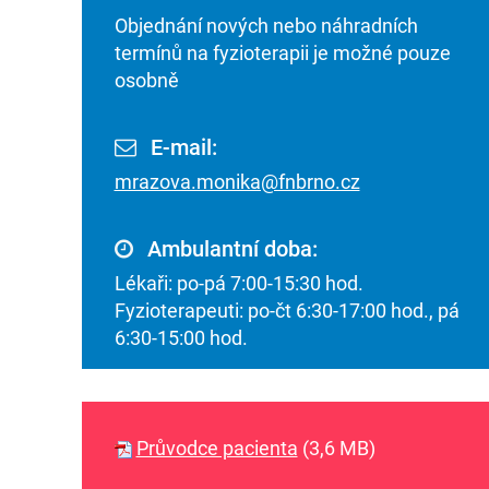
Objednání nových nebo náhradních
termínů na fyzioterapii je možné pouze
osobně
E-mail:
mrazova.monika@fnbrno.cz
Ambulantní doba:
Lékaři: po-pá 7:00-15:30 hod.
Fyzioterapeuti: po-čt 6:30-17:00 hod., pá
6:30-15:00 hod.
Průvodce pacienta
(3,6 MB)