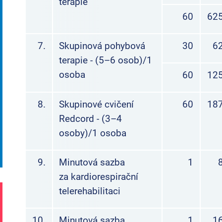
terapie
60
625
7.
Skupinová pohybová
30
62
terapie - (5–6 osob)/1
osoba
60
125
8.
Skupinové cvičení
60
187
Redcord - (3–4
osoby)/1 osoba
9.
Minutová sazba
1
za kardiorespirační
telerehabilitaci
10.
Minutová sazba
1
16