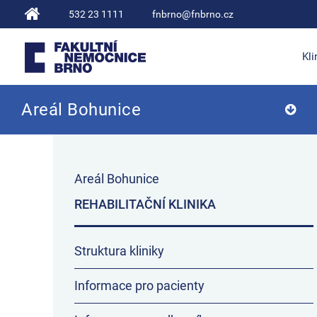
532 23 1111
fnbrno@fnbrno.cz
Kli
Areál Bohunice
Fakultní nemocnice Brno
Areál Bohunice
REHABILITAČNÍ KLINIKA
Struktura kliniky
Informace pro pacienty