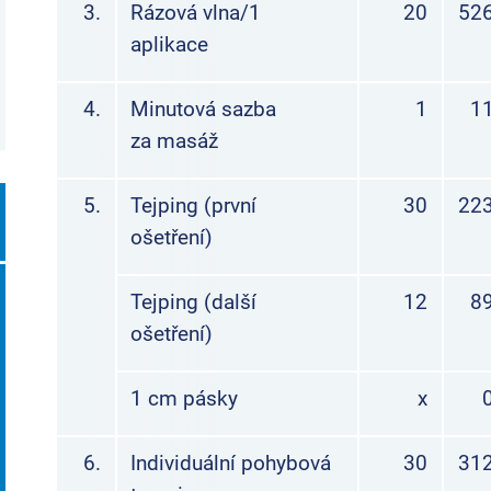
3.
Rázová vlna/1
20
526
aplikace
4.
Minutová sazba
1
11
za masáž
5.
Tejping (první
30
223
ošetření)
Tejping (další
12
89
ošetření)
1 cm pásky
x
6.
Individuální pohybová
30
312