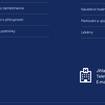
pro zaměstnance
Návštěvní hodi
í o přístupnosti
Parkování a vje
 podmínky
Lékárny
Jihl
Tele
E-ma