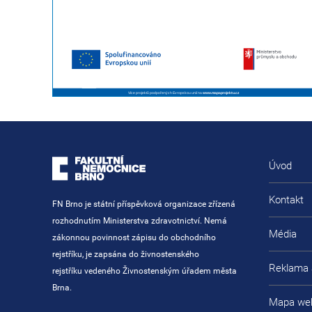
Více projektů podpořených Evropskou unií na
www.mapaprojektu.cz
Úvod
Kontakt
FN Brno je státní příspěvková organizace zřízená
rozhodnutím Ministerstva zdravotnictví. Nemá
Média
zákonnou povinnost zápisu do obchodního
rejstříku, je zapsána do živnostenského
Reklama 
rejstříku vedeného Živnostenským úřadem města
Brna.
Mapa we