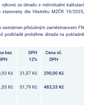
výkonů za úhradu s individuální kalkulací
 stanoveny dle Věstníku MZČR 19/2025,
rve seznámen příslušným zaměstnancem FN
hož podkladě proběhne úhrada na pokladně
na bez
DPH
Cena vč.
DPH
12%
DPH
,93 Kč
31,07 Kč
290,00 Kč
,55 Kč
51,79 Kč
483,33 Kč