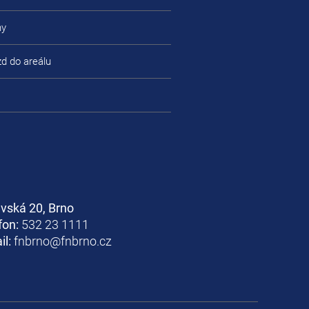
ny
zd do areálu
avská 20, Brno
fon:
532 23 1111
il:
fnbrno@fnbrno.cz