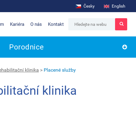
Česky
English
um
Kariéra
O nás
Kontakt
Porodnice
habilitační klinika
>
Placené služby
litační klinika