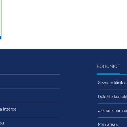
BOHUNICE
Seznam klinik a
Důležité kontak
a inzerce
Jak se k nám d
bu
Plán areálu