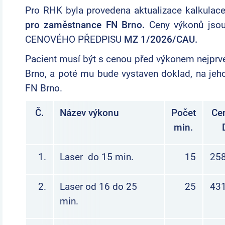
Pro RHK byla provedena aktualizace kalkulace 
pro zaměstnance FN Brno.
Ceny výkonů jsou
CENOVÉHO PŘEDPISU
MZ 1/2026/CAU.
Pacient musí být s cenou před výkonem nejp
Brno, a poté mu bude vystaven doklad, na je
FN Brno.
Č.
Název výkonu
Počet
Ce
min.
1.
Laser do 15 min.
15
258
2.
Laser od 16 do 25
25
431
min.