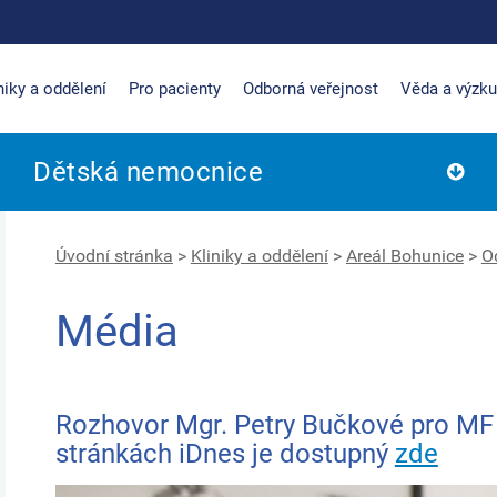
niky a oddělení
Pro pacienty
Odborná veřejnost
Věda a výzk
Dětská nemocnice
Úvodní stránka
>
Kliniky a oddělení
>
Areál Bohunice
>
O
Média
Rozhovor Mgr. Petry Bučkové pro MF
stránkách iDnes je dostupný
zde