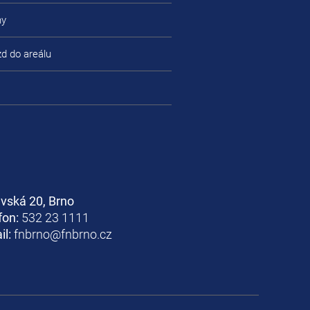
ny
zd do areálu
avská 20, Brno
fon:
532 23 1111
il:
fnbrno@fnbrno.cz