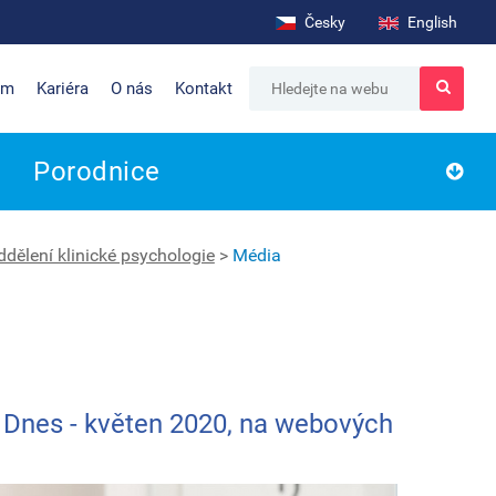
Česky
English
um
Kariéra
O nás
Kontakt
Porodnice
ddělení klinické psychologie
>
Média
 Dnes - květen 2020, na webových