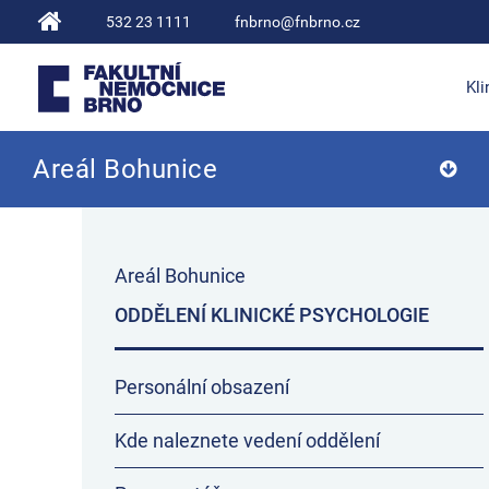
532 23 1111
fnbrno@fnbrno.cz
Kli
Areál Bohunice
Fakultní nemocnice Brno
Areál Bohunice
ODDĚLENÍ KLINICKÉ PSYCHOLOGIE
Personální obsazení
Kde naleznete vedení oddělení