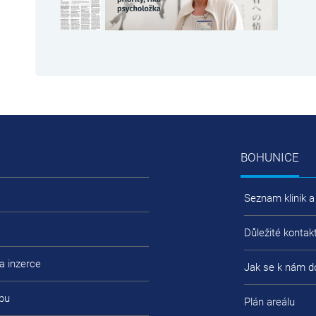
BOHUNICE
Seznam klinik a
Důležité kontak
a inzerce
Jak se k nám d
bu
Plán areálu