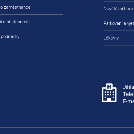
pro zaměstnance
Návštěvní hodi
í o přístupnosti
Parkování a vje
 podmínky
Lékárny
Jihl
Tele
E-ma