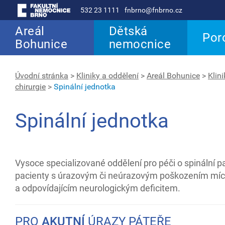
532 23 1111
fnbrno@fnbrno.cz
Areál
Dětská
Por
Bohunice
nemocnice
Úvodní stránka
>
Kliniky a oddělení
>
Areál Bohunice
>
Klin
chirurgie
>
Spinální jednotka
Spinální jednotka
Vysoce specializované oddělení pro péči o spinální pac
pacienty s úrazovým či neúrazovým poškozením mí
a odpovídajícím neurologickým deficitem.
PRO
AKUTNÍ
ÚRAZY PÁTEŘE