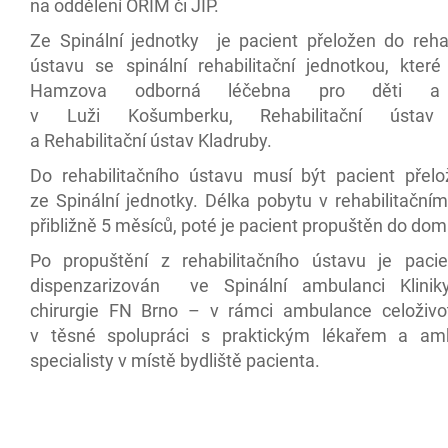
na oddělení ORIM či JIP.
Ze Spinální jednotky je pacient přeložen do rehab
ústavu se spinální rehabilitační jednotkou, kter
Hamzova odborná léčebna pro děti a 
v Luži Košumberku, Rehabilitační ústav
a Rehabilitační ústav Kladruby.
Do rehabilitačního ústavu musí být pacient přel
ze Spinální jednotky. Délka pobytu v rehabilitační
přibližně 5 měsíců, poté je pacient propuštěn do dom
Po propuštění z rehabilitačního ústavu je paci
dispenzarizován ve Spinální ambulanci Klinik
chirurgie FN Brno – v rámci ambulance celoživo
v těsné spolupráci s praktickým lékařem a amb
specialisty v místě bydliště pacienta.