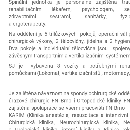
Spinální jednotka je personálně zajištěna tra
rehabilitačním lékařem, psychologem, sex
zdravotními sestrami, sanitárky, fyziot
a ergoterapeuty.
Na oddělení je 5 třílůžkových pokojů, operační sál
chirurgické výkony, 3 tělocvičny, jídelna a 3 hygie
Dva pokoje a individuální tělocvična jsou spojen
závěsným transportním a vertikalizačním systémem
SJ je vybavena 8 vozíky a potřebnými rehabi
pomůckami (Lokomat, vertikalizační stůl, motomedy,
Je zajištěna návaznost na spondylochirurgické odděl
úrazové chirurgie FN Brno i Ortopedické kliniky F
zajištěna spolupráce se všemi pracovišti FN Brno –
KARIM (Klinika anestézie, resuscitace a intenzivní
Chirurgická klinika, Neurochirurgická klinika, Ne
a Urologická klinika, interní kliniky a Klinika re