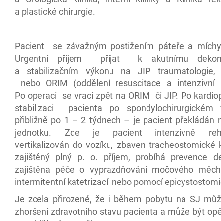
a plastické chirurgie.
Pacient se závažným postižením páteře a mích
Urgentní příjem přijat k akutnímu dekom
a stabilizačním výkonu na JIP traumatologie, 
nebo ORIM (oddělení resuscitace a intenzivní 
Po operaci se vrací zpět na ORIM či JIP. Po kardio
stabilizaci pacienta po spondylochirurgickém
přibližně po 1 – 2 týdnech – je pacient překládán 
jednotku. Zde je pacient intenzivně rehab
vertikalizován do vozíku, zbaven tracheostomické 
zajištěný plný p. o. příjem, probíhá prevence de
zajištěna péče o vyprazdňování močového měchý
intermitentní katetrizací nebo pomocí epicystostomi
Je zcela přirozené, že i během pobytu na SJ můž
zhoršení zdravotního stavu pacienta a může být opě