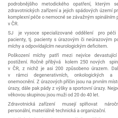
podrobnějšího metodického opatření, kterým se
zdravotnických zařízení a jejich spádových území pr
komplexní péče o nemocné se závažným spinálním 
v ČR.
SJ je vysoce specializované oddělení pro péči 
pacienty, tj. pacienty s úrazovým či neúrazovým 
míchy a odpovídajícím neurologickým deficitem.
Poškození míchy patří mezi nejvíce devastující
postižení. Ročně přibývá kolem 250 nových spiná
v ČR, z nichž je asi 200 způsobeno úrazem. Dalš
v rámci degenerativních, onkologických a i
onemocnění. Z úrazových příčin jsou na prvním míst
úrazy, dále pak pády z výšky a sportovní úrazy. Nejp
věkovou skupinou jsou muži od 20 do 40 let.
Zdravotnická zařízení musejí splňovat náročná
personální, materiálně technická a organizační.